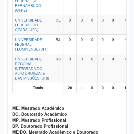
FEDERAL DE
PERNAMBUCO
(UFPE)
UNIVERSIDADE
CE
0
0
0
0
0
0
FEDERAL DO
CEARÁ (UFC)
UNIVERSIDADE
RJ
0
0
0
0
0
0
FEDERAL
FLUMINENSE (UFF)
UNIVERSIDADE
RS
0
0
0
0
0
0
REGIONAL
INTEGRADA DO
ALTO URUGUAI E
DAS MISSÕES (URI)
Totais
20
1
0
0
0
19
ME: Mestrado Acadêmico
DO: Doutorado Acadêmico
MP: Mestrado Profissional
DP: Doutorado Profissional
ME/DO: Mestrado Acadêmico e Doutorado