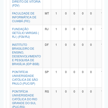
DIREITO DE VITORIA
Planalto
(FDV)
FACULDADE DE
MT
1
0
0
0
0
1
INFORMÁTICA DE
CUIABÁ (FIC)
FUNDAÇÃO
RJ
1
0
0
0
0
1
GETÚLIO VARGAS (
RJ ) (FGV/RJ)
INSTITUTO
DF
1
0
0
0
0
1
BRASILEIRO DE
ENSINO,
DESENVOLVIMENTO
E PESQUISA DE
BRASÍLIA (IDP-BSB)
PONTIFÍCIA
SP
1
0
0
0
0
1
UNIVERSIDADE
CATÓLICA DE SÃO
PAULO (PUC/SP)
PONTIFÍCIA
RS
1
0
0
0
0
1
UNIVERSIDADE
CATÓLICA DO RIO
GRANDE DO SUL
(PUC/RS)