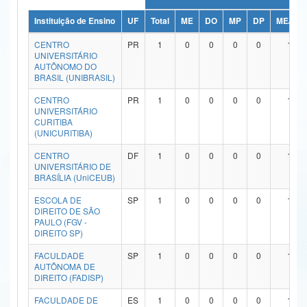
Ministério da Ciência, Tecnologia, Inovações e Comunicações
Instituição de Ensino
UF
Total
ME
DO
MP
DP
ME/DO
CENTRO
PR
1
0
0
0
0
1
Ministério do Meio Ambiente
UNIVERSITÁRIO
AUTÔNOMO DO
Ministério do Turismo
BRASIL (UNIBRASIL)
CENTRO
PR
1
0
0
0
0
1
Ministério do Desenvolvimento Regional
UNIVERSITÁRIO
CURITIBA
Controladoria-Geral da União
(UNICURITIBA)
Ministério da Mulher, da Família e dos Direitos Humanos
CENTRO
DF
1
0
0
0
0
1
UNIVERSITÁRIO DE
BRASÍLIA (UniCEUB)
Secretaria-Geral
ESCOLA DE
SP
1
0
0
0
0
1
Secretaria de Governo
DIREITO DE SÃO
PAULO (FGV -
DIREITO SP)
Gabinete de Segurança Institucional
FACULDADE
SP
1
0
0
0
0
1
Advocacia-Geral da União
AUTÔNOMA DE
DIREITO (FADISP)
Banco Central do Brasil
FACULDADE DE
ES
1
0
0
0
0
1