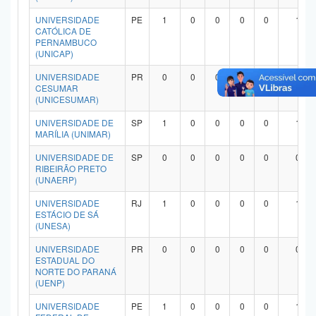
UNIVERSIDADE
PE
1
0
0
0
0
1
CATÓLICA DE
PERNAMBUCO
(UNICAP)
UNIVERSIDADE
PR
0
0
0
0
0
0
CESUMAR
(UNICESUMAR)
UNIVERSIDADE DE
SP
1
0
0
0
0
1
MARÍLIA (UNIMAR)
UNIVERSIDADE DE
SP
0
0
0
0
0
0
RIBEIRÃO PRETO
(UNAERP)
UNIVERSIDADE
RJ
1
0
0
0
0
1
ESTÁCIO DE SÁ
(UNESA)
UNIVERSIDADE
PR
0
0
0
0
0
0
ESTADUAL DO
NORTE DO PARANÁ
(UENP)
UNIVERSIDADE
PE
1
0
0
0
0
1