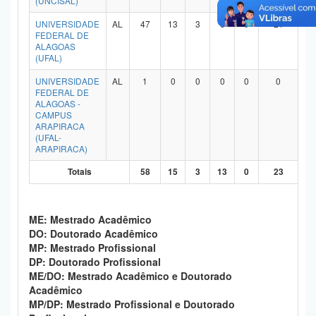
(UNCISAL)
Planalto
UNIVERSIDADE
AL
47
13
3
8
0
21
FEDERAL DE
ALAGOAS
(UFAL)
UNIVERSIDADE
AL
1
0
0
0
0
0
FEDERAL DE
ALAGOAS -
CAMPUS
ARAPIRACA
(UFAL-
ARAPIRACA)
Totais
58
15
3
13
0
23
ME: Mestrado Acadêmico
DO: Doutorado Acadêmico
MP: Mestrado Profissional
DP: Doutorado Profissional
ME/DO: Mestrado Acadêmico e Doutorado
Acadêmico
MP/DP: Mestrado Profissional e Doutorado