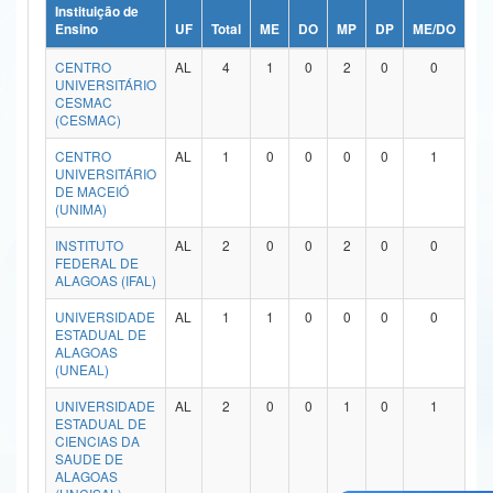
Instituição de
Ministério da Ciência, Tecnologia, Inovações e Comunicações
Ensino
UF
Total
ME
DO
MP
DP
ME/DO
MP
CENTRO
AL
4
1
0
2
0
0
Ministério do Meio Ambiente
UNIVERSITÁRIO
CESMAC
Ministério do Turismo
(CESMAC)
CENTRO
AL
1
0
0
0
0
1
Ministério do Desenvolvimento Regional
UNIVERSITÁRIO
DE MACEIÓ
Controladoria-Geral da União
(UNIMA)
INSTITUTO
AL
2
0
0
2
0
0
Ministério da Mulher, da Família e dos Direitos Humanos
FEDERAL DE
ALAGOAS (IFAL)
Secretaria-Geral
UNIVERSIDADE
AL
1
1
0
0
0
0
ESTADUAL DE
Secretaria de Governo
ALAGOAS
(UNEAL)
Gabinete de Segurança Institucional
UNIVERSIDADE
AL
2
0
0
1
0
1
ESTADUAL DE
Advocacia-Geral da União
CIENCIAS DA
SAUDE DE
Banco Central do Brasil
ALAGOAS