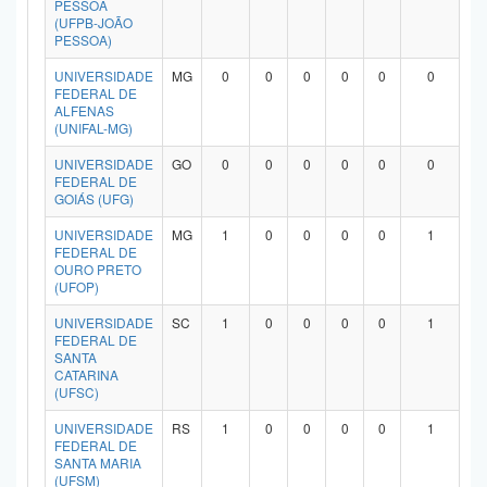
PESSOA
Planalto
(UFPB-JOÃO
PESSOA)
UNIVERSIDADE
MG
0
0
0
0
0
0
FEDERAL DE
ALFENAS
(UNIFAL-MG)
UNIVERSIDADE
GO
0
0
0
0
0
0
FEDERAL DE
GOIÁS (UFG)
UNIVERSIDADE
MG
1
0
0
0
0
1
FEDERAL DE
OURO PRETO
(UFOP)
UNIVERSIDADE
SC
1
0
0
0
0
1
FEDERAL DE
SANTA
CATARINA
(UFSC)
UNIVERSIDADE
RS
1
0
0
0
0
1
FEDERAL DE
SANTA MARIA
(UFSM)