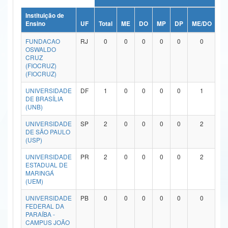
Ministério da Ciência, Tecnologia, Inovações e Comunicações
Instituição de
Ensino
UF
Total
ME
DO
MP
DP
ME/DO
M
Ministério do Meio Ambiente
FUNDACAO
RJ
0
0
0
0
0
0
OSWALDO
Ministério do Turismo
CRUZ
(FIOCRUZ)
(FIOCRUZ)
Ministério do Desenvolvimento Regional
UNIVERSIDADE
DF
1
0
0
0
0
1
Controladoria-Geral da União
DE BRASÍLIA
(UNB)
Ministério da Mulher, da Família e dos Direitos Humanos
UNIVERSIDADE
SP
2
0
0
0
0
2
DE SÃO PAULO
Secretaria-Geral
(USP)
Secretaria de Governo
UNIVERSIDADE
PR
2
0
0
0
0
2
ESTADUAL DE
MARINGÁ
Gabinete de Segurança Institucional
(UEM)
Advocacia-Geral da União
UNIVERSIDADE
PB
0
0
0
0
0
0
FEDERAL DA
PARAÍBA -
Banco Central do Brasil
CAMPUS JOÃO