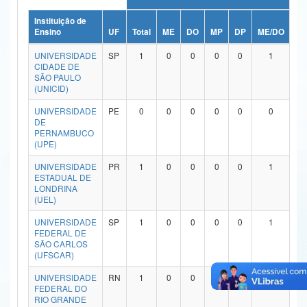
Ministério da Ciência, Tecnologia, Inovações e Comunicações
Instituição de
Ensino
UF
Total
ME
DO
MP
DP
ME/DO
MP
Ministério do Meio Ambiente
UNIVERSIDADE
SP
1
0
0
0
0
1
CIDADE DE
Ministério do Turismo
SÃO PAULO
(UNICID)
Ministério do Desenvolvimento Regional
UNIVERSIDADE
PE
0
0
0
0
0
0
DE
Controladoria-Geral da União
PERNAMBUCO
(UPE)
Ministério da Mulher, da Família e dos Direitos Humanos
UNIVERSIDADE
PR
1
0
0
0
0
1
ESTADUAL DE
Secretaria-Geral
LONDRINA
(UEL)
Secretaria de Governo
UNIVERSIDADE
SP
1
0
0
0
0
1
FEDERAL DE
Gabinete de Segurança Institucional
SÃO CARLOS
(UFSCAR)
Advocacia-Geral da União
UNIVERSIDADE
RN
1
0
0
0
0
1
FEDERAL DO
Banco Central do Brasil
RIO GRANDE