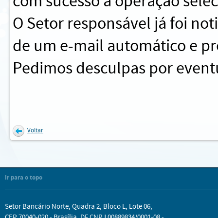
com sucesso a operação sele
O Setor responsável já foi no
de um e-mail automático e pr
Pedimos desculpas por eventu
Voltar
Ir para o topo
Setor Bancário Norte, Quadra 2, Bloco L, Lote 06,
CEP 70040-020 - Brasília, DF CNPJ 00889834/0001-08 -