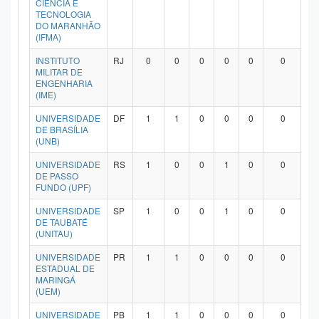
CIÊNCIA E
Planalto
TECNOLOGIA
DO MARANHÃO
(IFMA)
INSTITUTO
RJ
0
0
0
0
0
0
MILITAR DE
ENGENHARIA
(IME)
UNIVERSIDADE
DF
1
1
0
0
0
0
DE BRASÍLIA
(UNB)
UNIVERSIDADE
RS
1
0
0
1
0
0
DE PASSO
FUNDO (UPF)
UNIVERSIDADE
SP
1
0
0
1
0
0
DE TAUBATÉ
(UNITAU)
UNIVERSIDADE
PR
1
1
0
0
0
0
ESTADUAL DE
MARINGÁ
(UEM)
UNIVERSIDADE
PB
1
1
0
0
0
0