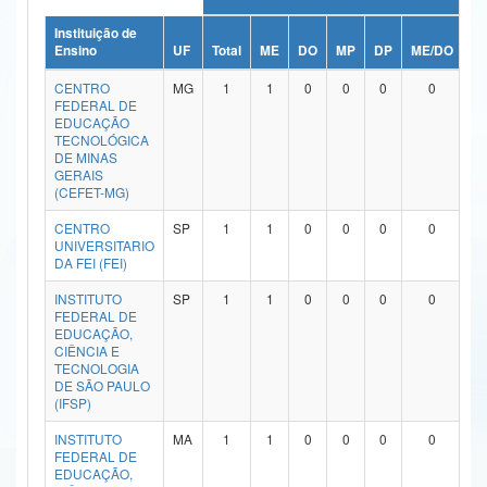
Ministério da Ciência, Tecnologia, Inovações e Comunicações
Instituição de
Ensino
UF
Total
ME
DO
MP
DP
ME/DO
M
Ministério do Meio Ambiente
CENTRO
MG
1
1
0
0
0
0
FEDERAL DE
Ministério do Turismo
EDUCAÇÃO
TECNOLÓGICA
DE MINAS
Ministério do Desenvolvimento Regional
GERAIS
(CEFET-MG)
Controladoria-Geral da União
CENTRO
SP
1
1
0
0
0
0
UNIVERSITARIO
Ministério da Mulher, da Família e dos Direitos Humanos
DA FEI (FEI)
Secretaria-Geral
INSTITUTO
SP
1
1
0
0
0
0
FEDERAL DE
Secretaria de Governo
EDUCAÇÃO,
CIÊNCIA E
TECNOLOGIA
Gabinete de Segurança Institucional
DE SÃO PAULO
(IFSP)
Advocacia-Geral da União
INSTITUTO
MA
1
1
0
0
0
0
FEDERAL DE
Banco Central do Brasil
EDUCAÇÃO,