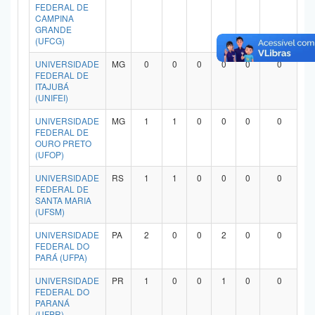
FEDERAL DE
CAMPINA
GRANDE
(UFCG)
UNIVERSIDADE
MG
0
0
0
0
0
0
FEDERAL DE
ITAJUBÁ
(UNIFEI)
UNIVERSIDADE
MG
1
1
0
0
0
0
FEDERAL DE
OURO PRETO
(UFOP)
UNIVERSIDADE
RS
1
1
0
0
0
0
FEDERAL DE
SANTA MARIA
(UFSM)
UNIVERSIDADE
PA
2
0
0
2
0
0
FEDERAL DO
PARÁ (UFPA)
UNIVERSIDADE
PR
1
0
0
1
0
0
FEDERAL DO
PARANÁ
(UFPR)