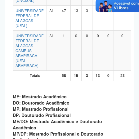
(UNCISAL)
Planalto
UNIVERSIDADE
AL
47
13
3
8
0
21
FEDERAL DE
ALAGOAS
(UFAL)
UNIVERSIDADE
AL
1
0
0
0
0
0
FEDERAL DE
ALAGOAS -
CAMPUS
ARAPIRACA
(UFAL-
ARAPIRACA)
Totais
58
15
3
13
0
23
ME: Mestrado Acadêmico
DO: Doutorado Acadêmico
MP: Mestrado Profissional
DP: Doutorado Profissional
ME/DO: Mestrado Acadêmico e Doutorado
Acadêmico
MP/DP: Mestrado Profissional e Doutorado