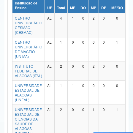
Instituição de
Ministério da Ciência, Tecnologia, Inovações e Comunicações
Ensino
UF
Total
ME
DO
MP
DP
ME/DO
MP
CENTRO
AL
4
1
0
2
0
0
Ministério do Meio Ambiente
UNIVERSITÁRIO
CESMAC
Ministério do Turismo
(CESMAC)
CENTRO
AL
1
0
0
0
0
1
Ministério do Desenvolvimento Regional
UNIVERSITÁRIO
DE MACEIÓ
Controladoria-Geral da União
(UNIMA)
INSTITUTO
AL
2
0
0
2
0
0
Ministério da Mulher, da Família e dos Direitos Humanos
FEDERAL DE
ALAGOAS (IFAL)
Secretaria-Geral
UNIVERSIDADE
AL
1
1
0
0
0
0
ESTADUAL DE
Secretaria de Governo
ALAGOAS
(UNEAL)
Gabinete de Segurança Institucional
UNIVERSIDADE
AL
2
0
0
1
0
1
ESTADUAL DE
Advocacia-Geral da União
CIENCIAS DA
SAUDE DE
Banco Central do Brasil
ALAGOAS