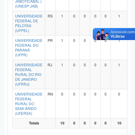
JABOTICABAL )
Planalto
(UNESP-JAB)
UNIVERSIDADE
RS
1
0
0
0
0
1
FEDERAL DE
PELOTAS
(UFPEL)
UNIVERSIDADE
PR
1
0
0
0
0
1
FEDERAL DO
PARANÁ
(UFPR)
UNIVERSIDADE
RJ
1
0
0
0
0
1
FEDERAL
RURAL DO RIO
DE JANEIRO
(UFRRJ)
UNIVERSIDADE
RN
0
0
0
0
0
0
FEDERAL
RURAL DO
SEMI-ÁRIDO
(UFERSA)
Totais
10
0
0
0
0
10