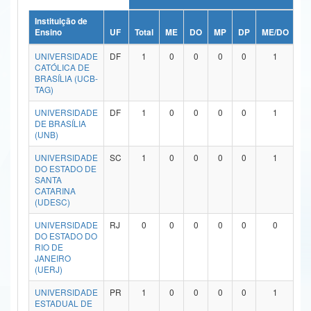
Ministério da Ciência, Tecnologia, Inovações e Comunicações
Instituição de
Ensino
UF
Total
ME
DO
MP
DP
ME/DO
M
Ministério do Meio Ambiente
UNIVERSIDADE
DF
1
0
0
0
0
1
CATÓLICA DE
Ministério do Turismo
BRASÍLIA (UCB-
TAG)
Ministério do Desenvolvimento Regional
UNIVERSIDADE
DF
1
0
0
0
0
1
DE BRASÍLIA
Controladoria-Geral da União
(UNB)
Ministério da Mulher, da Família e dos Direitos Humanos
UNIVERSIDADE
SC
1
0
0
0
0
1
DO ESTADO DE
SANTA
Secretaria-Geral
CATARINA
(UDESC)
Secretaria de Governo
UNIVERSIDADE
RJ
0
0
0
0
0
0
DO ESTADO DO
Gabinete de Segurança Institucional
RIO DE
JANEIRO
Advocacia-Geral da União
(UERJ)
UNIVERSIDADE
PR
1
0
0
0
0
1
Banco Central do Brasil
ESTADUAL DE