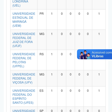
LONDRINA
Planalto
(UEL)
UNIVERSIDADE
PR
1
0
0
0
0
1
ESTADUAL DE
MARINGÁ
(UEM)
UNIVERSIDADE
MG
1
0
0
0
0
1
FEDERAL DE
JUIZ DE FORA
(UFJF)
UNIVERSIDADE
RS
1
0
0
0
0
1
FEDERAL DE
PELOTAS
(UFPEL)
UNIVERSIDADE
MG
1
0
0
0
0
1
FEDERAL DE
VIÇOSA (UFV)
UNIVERSIDADE
ES
1
0
0
0
0
1
FEDERAL DO
ESPÍRITO
SANTO (UFES)
UNIVERSIDADE
SP
0
0
0
0
0
0