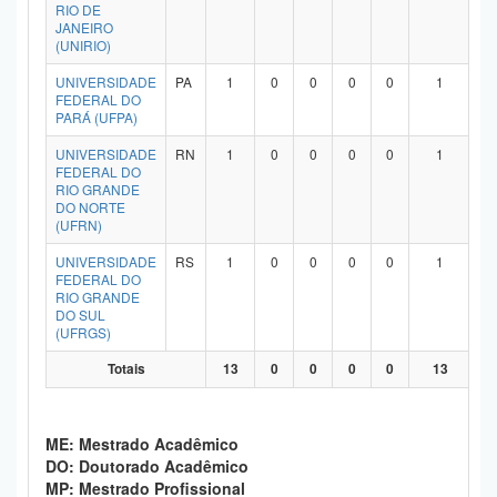
RIO DE
JANEIRO
(UNIRIO)
UNIVERSIDADE
PA
1
0
0
0
0
1
FEDERAL DO
PARÁ (UFPA)
UNIVERSIDADE
RN
1
0
0
0
0
1
FEDERAL DO
RIO GRANDE
DO NORTE
(UFRN)
UNIVERSIDADE
RS
1
0
0
0
0
1
FEDERAL DO
RIO GRANDE
DO SUL
(UFRGS)
Totais
13
0
0
0
0
13
ME: Mestrado Acadêmico
DO: Doutorado Acadêmico
MP: Mestrado Profissional