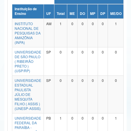
Ministério da Ciência, Tecnologia, Inovações e Comunicações
Instituição de
Ensino
UF
Total
ME
DO
MP
DP
ME/DO
M
Ministério do Meio Ambiente
INSTITUTO
AM
1
0
0
0
0
1
NACIONAL DE
Ministério do Turismo
PESQUISAS DA
AMAZÔNIA
(INPA)
Ministério do Desenvolvimento Regional
UNIVERSIDADE
SP
0
0
0
0
0
0
Controladoria-Geral da União
DE SÃO PAULO
( RIBEIRÃO
PRETO )
Ministério da Mulher, da Família e dos Direitos Humanos
(USP/RP)
Secretaria-Geral
UNIVERSIDADE
SP
0
0
0
0
0
0
ESTADUAL
Secretaria de Governo
PAULISTA
JÚLIO DE
MESQUITA
Gabinete de Segurança Institucional
FILHO ( ASSIS )
(UNESP-ASSIS)
Advocacia-Geral da União
UNIVERSIDADE
PB
1
0
0
0
0
1
FEDERAL DA
Banco Central do Brasil
PARAÍBA -