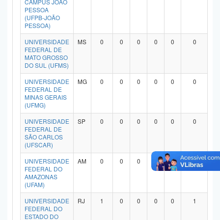
CAMPUS JOÃO
Planalto
PESSOA
(UFPB-JOÃO
PESSOA)
UNIVERSIDADE
MS
0
0
0
0
0
0
FEDERAL DE
MATO GROSSO
DO SUL (UFMS)
UNIVERSIDADE
MG
0
0
0
0
0
0
FEDERAL DE
MINAS GERAIS
(UFMG)
UNIVERSIDADE
SP
0
0
0
0
0
0
FEDERAL DE
SÃO CARLOS
(UFSCAR)
UNIVERSIDADE
AM
0
0
0
0
0
0
FEDERAL DO
AMAZONAS
(UFAM)
UNIVERSIDADE
RJ
1
0
0
0
0
1
FEDERAL DO
ESTADO DO