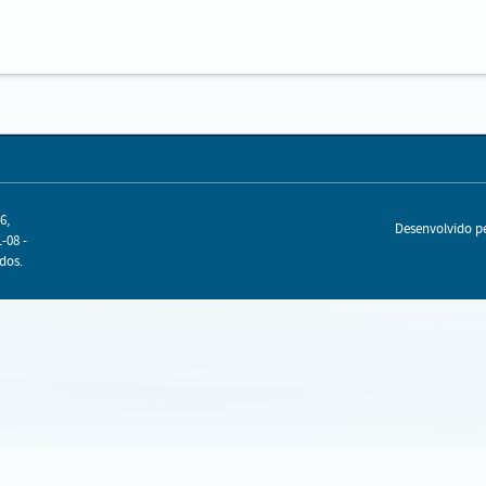
6,
Desenvolvido 
-08 -
dos.