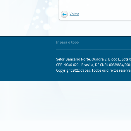
Voltar
Internet Explorer
Mozilla Firefox
Chrome
Safari
Ir para o topo
Setor Bancário Norte, Quadra 2, Bloco L, Lote 0
CEP 70040-020 - Brasília, DF CNPJ 00889834/0001
Copyright 2022 Capes. Todos os direitos reserva