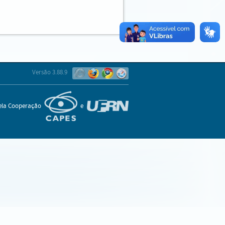
Versão 3.88.9
pela Cooperação
e