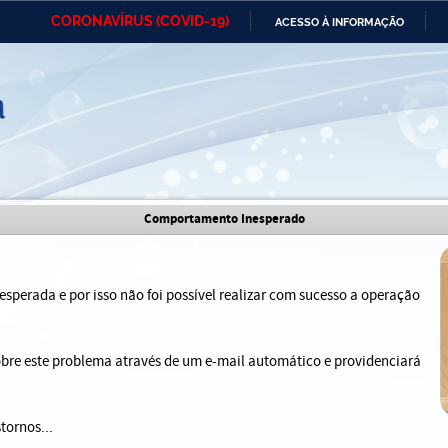
CORONAVÍRUS (COVID-19)
ACESSO À INFORMAÇÃO
Ministério da Defesa
Ministério das Relações
Mini
IR
Exteriores
PARA
O
CONTEÚDO
Ministério da Cidadania
Ministério da Saúde
Mini
Ministério do Desenvolvimento
Controladoria-Geral da União
Minis
Comportamento Inesperado
Regional
e do
Advocacia-Geral da União
Banco Central do Brasil
Plana
sperada e por isso não foi possível realizar com sucesso a operação
sobre este problema através de um e-mail automático e providenciará
tornos...