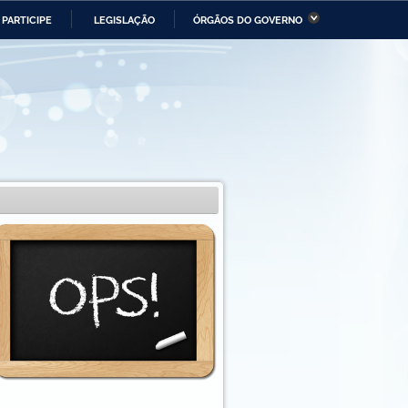
PARTICIPE
LEGISLAÇÃO
ÓRGÃOS DO GOVERNO
stério da Economia
Ministério da Infraestrutura
stério de Minas e Energia
Ministério da Ciência,
Tecnologia, Inovações e
Comunicações
tério da Mulher, da Família
Secretaria-Geral
s Direitos Humanos
lto