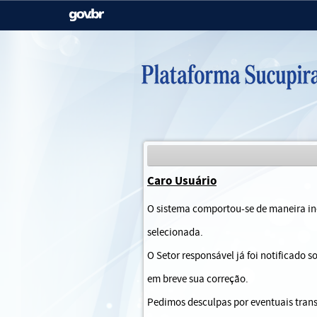
Casa Civil
Ministério da Justiça e
Segurança Pública
Ministério da Agricultura,
Ministério da Educação
Pecuária e Abastecimento
Ministério do Meio Ambiente
Ministério do Turismo
Caro Usuário
Secretaria de Governo
Gabinete de Segurança
O sistema comportou-se de maneira ine
Institucional
selecionada.
O Setor responsável já foi notificado 
em breve sua correção.
Pedimos desculpas por eventuais trans