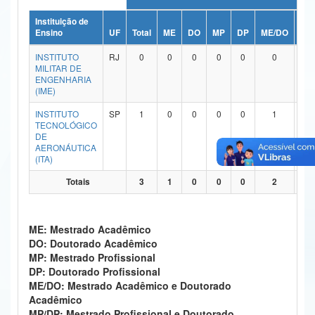
Ministério da Ciência, Tecnologia, Inovações e Comunicações
Instituição de
Ensino
UF
Total
ME
DO
MP
DP
ME/DO
MP
Ministério do Meio Ambiente
INSTITUTO
RJ
0
0
0
0
0
0
MILITAR DE
Ministério do Turismo
ENGENHARIA
(IME)
Ministério do Desenvolvimento Regional
INSTITUTO
SP
1
0
0
0
0
1
TECNOLÓGICO
Controladoria-Geral da União
DE
AERONÁUTICA
(ITA)
Ministério da Mulher, da Família e dos Direitos Humanos
Totais
3
1
0
0
0
2
Secretaria-Geral
Secretaria de Governo
ME: Mestrado Acadêmico
DO: Doutorado Acadêmico
Gabinete de Segurança Institucional
MP: Mestrado Profissional
DP: Doutorado Profissional
Advocacia-Geral da União
ME/DO: Mestrado Acadêmico e Doutorado
Acadêmico
Banco Central do Brasil
MP/DP: Mestrado Profissional e Doutorado