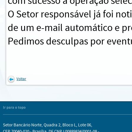
com sucesso a operação sele
O Setor responsável já foi no
de um e-mail automático e pr
Pedimos desculpas por eventu
Voltar
Ir para o topo
Setor Bancário Norte, Quadra 2, Bloco L, Lote 06,
CEP 70040-020 - Brasília, DF CNPJ 00889834/0001-08 -