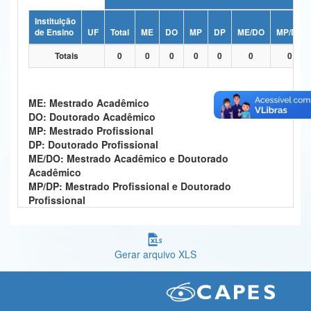
Ministério da Ciência, Tecnologia, Inovações e Comunicações
Instituição
de Ensino
UF
Total
ME
DO
MP
DP
ME/DO
MP/DP
Ministério do Meio Ambiente
Totais
0
0
0
0
0
0
0
Ministério do Turismo
Ministério do Desenvolvimento Regional
ME: Mestrado Acadêmico
DO: Doutorado Acadêmico
Controladoria-Geral da União
MP: Mestrado Profissional
DP: Doutorado Profissional
Ministério da Mulher, da Família e dos Direitos Humanos
ME/DO: Mestrado Acadêmico e Doutorado
Acadêmico
Secretaria-Geral
MP/DP: Mestrado Profissional e Doutorado
Profissional
Secretaria de Governo
Gabinete de Segurança Institucional
Gerar arquivo XLS
Advocacia-Geral da União
Banco Central do Brasil