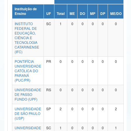
Ministério da Ciência, Tecnologia, Inovações e Comunicações
Instituição de
Ensino
UF
Total
ME
DO
MP
DP
ME/DO
M
Ministério do Meio Ambiente
INSTITUTO
SC
1
0
0
0
0
0
FEDERAL DE
Ministério do Turismo
EDUCAÇÃO,
CIÊNCIA E
TECNOLOGIA
Ministério do Desenvolvimento Regional
CATARINENSE
(IFC)
Controladoria-Geral da União
PONTIFÍCIA
PR
0
0
0
0
0
0
UNIVERSIDADE
Ministério da Mulher, da Família e dos Direitos Humanos
CATÓLICA DO
PARANÁ
Secretaria-Geral
(PUC/PR)
Secretaria de Governo
UNIVERSIDADE
RS
0
0
0
0
0
0
DE PASSO
FUNDO (UPF)
Gabinete de Segurança Institucional
UNIVERSIDADE
SP
2
0
0
0
0
2
Advocacia-Geral da União
DE SÃO PAULO
(USP)
Banco Central do Brasil
UNIVERSIDADE
SC
1
0
0
0
0
1