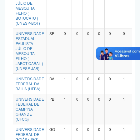
JÚLIO DE
MESQUITA
FILHO (
BOTUCATU )
(UNESP-BOT)
UNIVERSIDADE
SP
0
0
0
0
0
0
ESTADUAL
PAULISTA
JÚLIO DE
MESQUITA
FILHO (
JABOTICABAL )
(UNESP-JAB)
UNIVERSIDADE
BA
1
0
0
0
0
1
FEDERAL DA
BAHIA (UFBA)
UNIVERSIDADE
PB
1
0
0
0
0
1
FEDERAL DE
CAMPINA
GRANDE
(UFCG)
UNIVERSIDADE
GO
1
0
0
0
0
1
FEDERAL DE
GOIÁS (UFG)