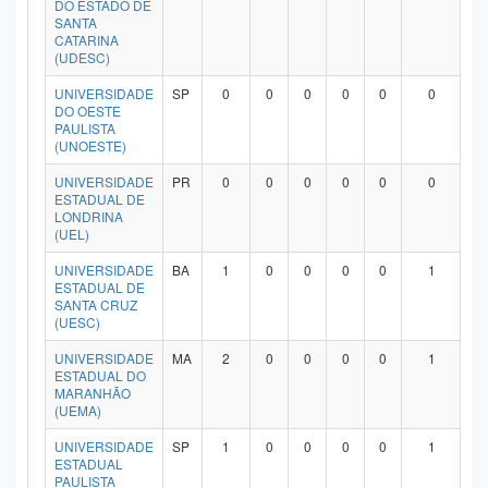
DO ESTADO DE
Planalto
SANTA
CATARINA
(UDESC)
UNIVERSIDADE
SP
0
0
0
0
0
0
DO OESTE
PAULISTA
(UNOESTE)
UNIVERSIDADE
PR
0
0
0
0
0
0
ESTADUAL DE
LONDRINA
(UEL)
UNIVERSIDADE
BA
1
0
0
0
0
1
ESTADUAL DE
SANTA CRUZ
(UESC)
UNIVERSIDADE
MA
2
0
0
0
0
1
ESTADUAL DO
MARANHÃO
(UEMA)
UNIVERSIDADE
SP
1
0
0
0
0
1
ESTADUAL
PAULISTA