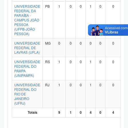
Planalto
UNIVERSIDADE
PB
1
0
0
1
0
0
FEDERAL DA
PARAÍBA -
CAMPUS JOÃO
PESSOA
(UFPB-JOÃO
PESSOA)
UNIVERSIDADE
MG
0
0
0
0
0
0
FEDERAL DE
LAVRAS (UFLA)
UNIVERSIDADE
RS
1
0
0
1
0
0
FEDERAL DO
PAMPA
(UNIPAMPA)
UNIVERSIDADE
RJ
1
0
0
1
0
0
FEDERAL DO
RIO DE
JANEIRO
(UFRJ)
Totais
9
1
0
4
0
4