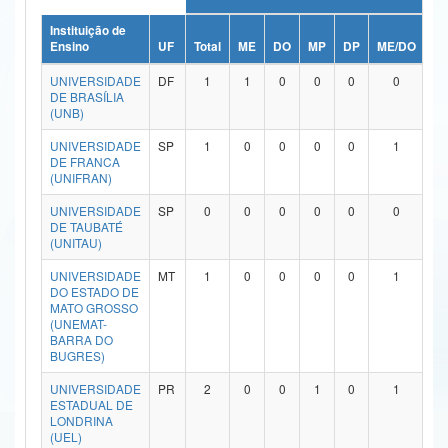
Ministério da Ciência, Tecnologia, Inovações e Comunicações
Instituição de
Ensino
UF
Total
ME
DO
MP
DP
ME/DO
M
Ministério do Meio Ambiente
UNIVERSIDADE
DF
1
1
0
0
0
0
DE BRASÍLIA
Ministério do Turismo
(UNB)
UNIVERSIDADE
SP
1
0
0
0
0
1
Ministério do Desenvolvimento Regional
DE FRANCA
(UNIFRAN)
Controladoria-Geral da União
UNIVERSIDADE
SP
0
0
0
0
0
0
Ministério da Mulher, da Família e dos Direitos Humanos
DE TAUBATÉ
(UNITAU)
Secretaria-Geral
UNIVERSIDADE
MT
1
0
0
0
0
1
DO ESTADO DE
Secretaria de Governo
MATO GROSSO
(UNEMAT-
BARRA DO
Gabinete de Segurança Institucional
BUGRES)
Advocacia-Geral da União
UNIVERSIDADE
PR
2
0
0
1
0
1
ESTADUAL DE
LONDRINA
Banco Central do Brasil
(UEL)