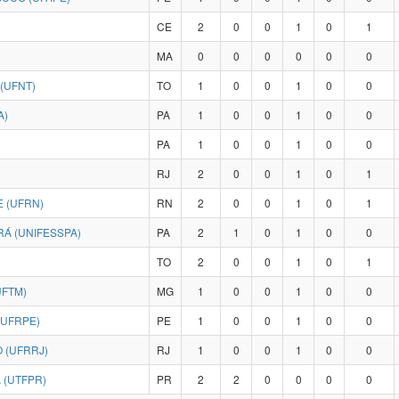
CE
2
0
0
1
0
1
MA
0
0
0
0
0
0
(UFNT)
TO
1
0
0
1
0
0
A)
PA
1
0
0
1
0
0
PA
1
0
0
1
0
0
RJ
2
0
0
1
0
1
 (UFRN)
RN
2
0
0
1
0
1
Á (UNIFESSPA)
PA
2
1
0
1
0
0
TO
2
0
0
1
0
1
UFTM)
MG
1
0
0
1
0
0
(UFRPE)
PE
1
0
0
1
0
0
 (UFRRJ)
RJ
1
0
0
1
0
0
 (UTFPR)
PR
2
2
0
0
0
0