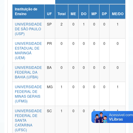
Ministério da Ciência, Tecnologia, Inovações e Comunicações
Instituição de
Ensino
UF
Total
ME
DO
MP
DP
ME/DO
M
Ministério do Meio Ambiente
UNIVERSIDADE
SP
2
0
1
0
0
1
DE SÃO PAULO
Ministério do Turismo
(USP)
UNIVERSIDADE
PR
0
0
0
0
0
0
Ministério do Desenvolvimento Regional
ESTADUAL DE
MARINGÁ
Controladoria-Geral da União
(UEM)
Ministério da Mulher, da Família e dos Direitos Humanos
UNIVERSIDADE
BA
0
0
0
0
0
0
FEDERAL DA
BAHIA (UFBA)
Secretaria-Geral
UNIVERSIDADE
MG
1
0
0
0
0
1
Secretaria de Governo
FEDERAL DE
MINAS GERAIS
(UFMG)
Gabinete de Segurança Institucional
UNIVERSIDADE
SC
1
0
0
0
0
1
Advocacia-Geral da União
FEDERAL DE
SANTA
CATARINA
Banco Central do Brasil
(UFSC)