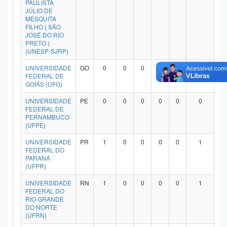
PAULISTA
Planalto
JÚLIO DE
MESQUITA
FILHO ( SÃO
JOSÉ DO RIO
PRETO )
(UNESP-SJRP)
UNIVERSIDADE
GO
0
0
0
0
0
0
FEDERAL DE
GOIÁS (UFG)
UNIVERSIDADE
PE
0
0
0
0
0
0
FEDERAL DE
PERNAMBUCO
(UFPE)
UNIVERSIDADE
PR
1
0
0
0
0
1
FEDERAL DO
PARANÁ
(UFPR)
UNIVERSIDADE
RN
1
0
0
0
0
1
FEDERAL DO
RIO GRANDE
DO NORTE
(UFRN)