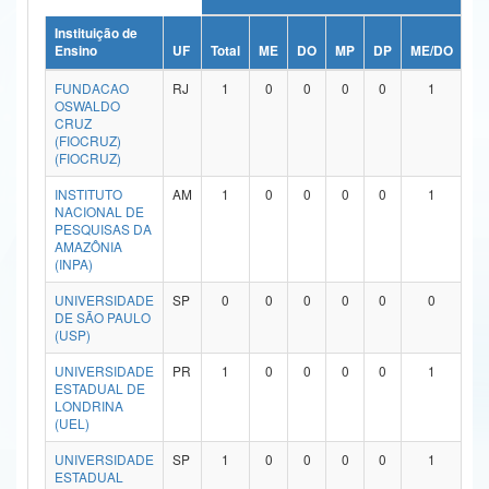
Ministério da Ciência, Tecnologia, Inovações e Comunicações
Instituição de
Ensino
UF
Total
ME
DO
MP
DP
ME/DO
MP
Ministério do Meio Ambiente
FUNDACAO
RJ
1
0
0
0
0
1
OSWALDO
Ministério do Turismo
CRUZ
(FIOCRUZ)
(FIOCRUZ)
Ministério do Desenvolvimento Regional
INSTITUTO
AM
1
0
0
0
0
1
Controladoria-Geral da União
NACIONAL DE
PESQUISAS DA
AMAZÔNIA
Ministério da Mulher, da Família e dos Direitos Humanos
(INPA)
Secretaria-Geral
UNIVERSIDADE
SP
0
0
0
0
0
0
DE SÃO PAULO
Secretaria de Governo
(USP)
UNIVERSIDADE
PR
1
0
0
0
0
1
Gabinete de Segurança Institucional
ESTADUAL DE
LONDRINA
Advocacia-Geral da União
(UEL)
UNIVERSIDADE
SP
1
0
0
0
0
1
Banco Central do Brasil
ESTADUAL