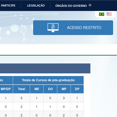
PARTICIPE
LEGISLAÇÃO
ÓRGÃOS DO GOVERNO
stério da Economia
Ministério da Infraestrutura
stério de Minas e Energia
Ministério da Ciência,
Tecnologia, Inovações e
ACESSO RESTRITO
Comunicações
tério da Mulher, da Família
Secretaria-Geral
s Direitos Humanos
lto
uação
Totais de Cursos de pós-graduação
MP/DP
Total
ME
DO
MP
DP
1
5
1
0
3
1
0
2
1
1
0
0
0
2
0
0
2
0