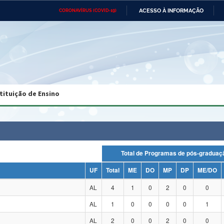
ACESSO À INFORMAÇÃO
CORONAVÍRUS (COVID-19)
Ministério da Defesa
Ministério das Relações
Mini
Exteriores
IR
PARA
O
CONTEÚDO
Ministério da Cidadania
Ministério da Saúde
Mini
Ministério do Desenvolvimento
Controladoria-Geral da União
Minis
Regional
e do
tituição de Ensino
Advocacia-Geral da União
Banco Central do Brasil
Plana
Total de Programas de pós-grad
UF
Total
ME
DO
MP
DP
ME/DO
AL
4
1
0
2
0
0
AL
1
0
0
0
0
1
AL
2
0
0
2
0
0