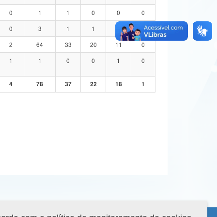
0
1
1
0
0
0
0
3
1
1
1
0
2
64
33
20
11
0
1
1
0
0
1
0
4
78
37
22
18
1