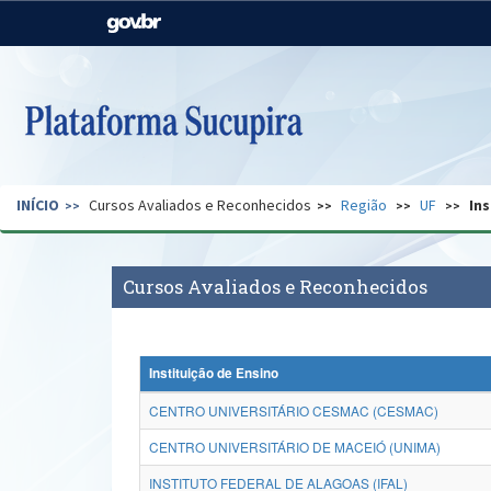
Casa Civil
Ministério da Justiça e
Segurança Pública
Ministério da Agricultura,
Ministério da Educação
Pecuária e Abastecimento
Ministério do Meio Ambiente
Ministério do Turismo
INÍCIO
Cursos Avaliados e Reconhecidos
Região
UF
Ins
Secretaria de Governo
Gabinete de Segurança
Institucional
Cursos Avaliados e Reconhecidos
Instituição de Ensino
CENTRO UNIVERSITÁRIO CESMAC (CESMAC)
CENTRO UNIVERSITÁRIO DE MACEIÓ (UNIMA)
INSTITUTO FEDERAL DE ALAGOAS (IFAL)