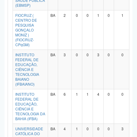
SAÚDE PÚBLICA
(EBMSP)
Planalto
FIOCRUZ (
BA
2
0
0
1
0
1
CENTRO DE
PESQUISA
GONÇALO
MONIZ )
(FIOCRUZ-
CPqGM)
INSTITUTO
BA
3
0
0
3
0
0
FEDERAL DE
EDUCAÇÃO,
CIÊNCIA E
TECNOLOGIA
BAIANO
(IFBAIANO)
INSTITUTO
BA
6
1
1
4
0
0
FEDERAL DE
EDUCAÇÃO,
CIÊNCIA E
TECNOLOGIA DA
BAHIA (IFBA)
UNIVERSIDADE
BA
4
1
0
0
0
3
CATÓLICA DO