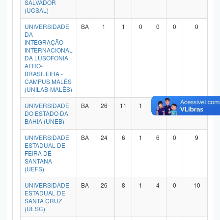
SALVADOR
(UCSAL)
UNIVERSIDADE
BA
1
1
0
0
0
0
DA
INTEGRAÇÃO
INTERNACIONAL
DA LUSOFONIA
AFRO-
BRASILEIRA -
CAMPUS MALÊS
(UNILAB-MALÊS)
UNIVERSIDADE
BA
26
11
1
6
1
4
DO ESTADO DA
BAHIA (UNEB)
UNIVERSIDADE
BA
24
6
1
6
0
9
ESTADUAL DE
FEIRA DE
SANTANA
(UEFS)
UNIVERSIDADE
BA
26
8
1
4
0
10
ESTADUAL DE
SANTA CRUZ
(UESC)