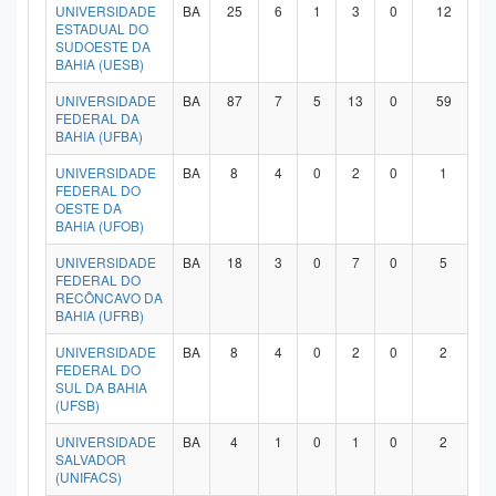
UNIVERSIDADE
BA
25
6
1
3
0
12
ESTADUAL DO
SUDOESTE DA
BAHIA (UESB)
UNIVERSIDADE
BA
87
7
5
13
0
59
FEDERAL DA
BAHIA (UFBA)
UNIVERSIDADE
BA
8
4
0
2
0
1
FEDERAL DO
OESTE DA
BAHIA (UFOB)
UNIVERSIDADE
BA
18
3
0
7
0
5
FEDERAL DO
RECÔNCAVO DA
BAHIA (UFRB)
UNIVERSIDADE
BA
8
4
0
2
0
2
FEDERAL DO
SUL DA BAHIA
(UFSB)
UNIVERSIDADE
BA
4
1
0
1
0
2
SALVADOR
(UNIFACS)