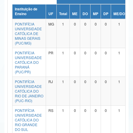
Ministério da Ciência, Tecnologia, Inovações e Comunicações
Instituição de
Ensino
UF
Total
ME
DO
MP
DP
ME/DO
M
Ministério do Meio Ambiente
PONTIFÍCIA
MG
1
0
0
0
0
1
UNIVERSIDADE
Ministério do Turismo
CATÓLICA DE
MINAS GERAIS
(PUC/MG)
Ministério do Desenvolvimento Regional
PONTIFÍCIA
PR
1
0
0
0
0
1
Controladoria-Geral da União
UNIVERSIDADE
CATÓLICA DO
PARANÁ
Ministério da Mulher, da Família e dos Direitos Humanos
(PUC/PR)
Secretaria-Geral
PONTIFÍCIA
RJ
1
0
0
0
0
1
UNIVERSIDADE
Secretaria de Governo
CATÓLICA DO
RIO DE JANEIRO
(PUC-RIO)
Gabinete de Segurança Institucional
PONTIFÍCIA
RS
1
0
0
0
0
1
Advocacia-Geral da União
UNIVERSIDADE
CATÓLICA DO
RIO GRANDE
Banco Central do Brasil
DO SUL