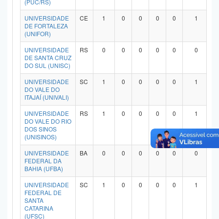
(PUC/RS)
Planalto
UNIVERSIDADE
CE
1
0
0
0
0
1
DE FORTALEZA
(UNIFOR)
UNIVERSIDADE
RS
0
0
0
0
0
0
DE SANTA CRUZ
DO SUL (UNISC)
UNIVERSIDADE
SC
1
0
0
0
0
1
DO VALE DO
ITAJAÍ (UNIVALI)
UNIVERSIDADE
RS
1
0
0
0
0
1
DO VALE DO RIO
DOS SINOS
(UNISINOS)
UNIVERSIDADE
BA
0
0
0
0
0
0
FEDERAL DA
BAHIA (UFBA)
UNIVERSIDADE
SC
1
0
0
0
0
1
FEDERAL DE
SANTA
CATARINA
(UFSC)