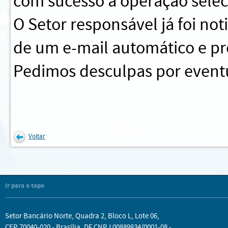
com sucesso a operação sele
O Setor responsável já foi no
de um e-mail automático e pr
Pedimos desculpas por eventu
Voltar
Ir para o topo
Setor Bancário Norte, Quadra 2, Bloco L, Lote 06,
CEP 70040-020 - Brasília, DF CNPJ 00889834/0001-08 -