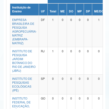
Ministério da Ciência, Tecnologia, Inovações e Comunicações
Instituição de
Ensino
UF
Total
ME
DO
MP
DP
ME/DO
Ministério do Meio Ambiente
EMPRESA
DF
1
0
0
0
0
1
BRASILEIRA DE
Ministério do Turismo
PESQUISA
AGROPECUÁRIA-
MATRIZ
Ministério do Desenvolvimento Regional
(EMBRAPA-
MATRIZ)
Controladoria-Geral da União
INSTITUTO DE
RJ
1
0
0
0
0
0
PESQUISA
Ministério da Mulher, da Família e dos Direitos Humanos
JARDIM
BOTANICO DO
Secretaria-Geral
RIO DE JANEIRO
(JBRJ)
Secretaria de Governo
INSTITUTO DE
SP
0
0
0
0
0
0
PESQUISAS
Gabinete de Segurança Institucional
ECOLÓGICAS
(IPÊ)
Advocacia-Geral da União
INSTITUTO
GO
0
0
0
0
0
0
FEDERAL DE
Banco Central do Brasil
EDUCAÇÃO,