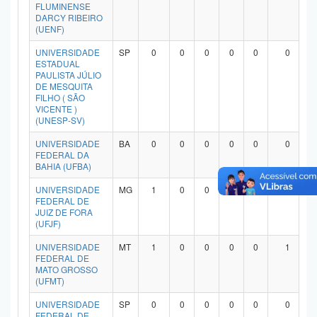
FLUMINENSE
DARCY RIBEIRO
(UENF)
UNIVERSIDADE
SP
0
0
0
0
0
0
ESTADUAL
PAULISTA JÚLIO
DE MESQUITA
FILHO ( SÃO
VICENTE )
(UNESP-SV)
UNIVERSIDADE
BA
0
0
0
0
0
0
FEDERAL DA
BAHIA (UFBA)
UNIVERSIDADE
MG
1
0
0
0
0
1
FEDERAL DE
JUIZ DE FORA
(UFJF)
UNIVERSIDADE
MT
1
0
0
0
0
1
FEDERAL DE
MATO GROSSO
(UFMT)
UNIVERSIDADE
SP
0
0
0
0
0
0
FEDERAL DE