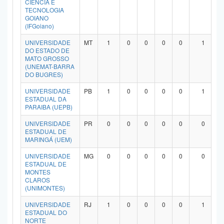
CIÊNCIA E
Planalto
TECNOLOGIA
GOIANO
(IFGoiano)
UNIVERSIDADE
MT
1
0
0
0
0
1
DO ESTADO DE
MATO GROSSO
(UNEMAT-BARRA
DO BUGRES)
UNIVERSIDADE
PB
1
0
0
0
0
1
ESTADUAL DA
PARAIBA (UEPB)
UNIVERSIDADE
PR
0
0
0
0
0
0
ESTADUAL DE
MARINGÁ (UEM)
UNIVERSIDADE
MG
0
0
0
0
0
0
ESTADUAL DE
MONTES
CLAROS
(UNIMONTES)
UNIVERSIDADE
RJ
1
0
0
0
0
1
ESTADUAL DO
NORTE