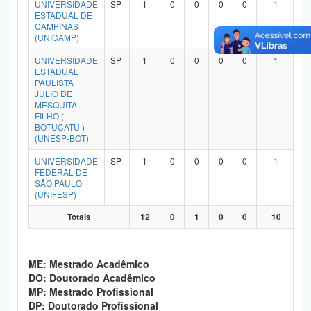
UNIVERSIDADE
SP
1
0
0
0
0
1
Planalto
ESTADUAL DE
CAMPINAS
(UNICAMP)
UNIVERSIDADE
SP
1
0
0
0
0
1
ESTADUAL
PAULISTA
JÚLIO DE
MESQUITA
FILHO (
BOTUCATU )
(UNESP-BOT)
UNIVERSIDADE
SP
1
0
0
0
0
1
FEDERAL DE
SÃO PAULO
(UNIFESP)
Totais
12
0
1
0
0
10
ME: Mestrado Acadêmico
DO: Doutorado Acadêmico
MP: Mestrado Profissional
DP: Doutorado Profissional