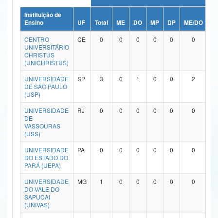
Ministério da Ciência, Tecnologia, Inovações e Comunicações
Instituição de
Ensino
UF
Total
ME
DO
MP
DP
ME/DO
M
Ministério do Meio Ambiente
CENTRO
CE
0
0
0
0
0
0
UNIVERSITÁRIO
Ministério do Turismo
CHRISTUS
(UNICHRISTUS)
Ministério do Desenvolvimento Regional
UNIVERSIDADE
SP
3
0
1
0
0
2
DE SÃO PAULO
Controladoria-Geral da União
(USP)
Ministério da Mulher, da Família e dos Direitos Humanos
UNIVERSIDADE
RJ
0
0
0
0
0
0
DE
VASSOURAS
Secretaria-Geral
(USS)
Secretaria de Governo
UNIVERSIDADE
PA
0
0
0
0
0
0
DO ESTADO DO
PARÁ (UEPA)
Gabinete de Segurança Institucional
UNIVERSIDADE
MG
1
0
0
0
0
0
Advocacia-Geral da União
DO VALE DO
SAPUCAI
(UNIVAS)
Banco Central do Brasil