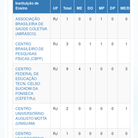
Instituição de
Ministério da Ciência, Tecnologia, Inovações e Comunicações
Ensino
UF
Total
ME
DO
MP
DP
ME/DO
ASSOCIAÇÃO
RJ
1
0
0
1
0
0
Ministério do Meio Ambiente
BRASILEIRA DE
SAÚDE COLETIVA
Ministério do Turismo
(ABRASCO)
CENTRO
RJ
3
0
1
1
0
1
Ministério do Desenvolvimento Regional
BRASILEIRO DE
PESQUISAS
Controladoria-Geral da União
FÍSICAS (CBPF)
CENTRO
RJ
9
4
1
0
0
3
Ministério da Mulher, da Família e dos Direitos Humanos
FEDERAL DE
EDUCAÇÃO
Secretaria-Geral
TECN. CELSO
SUCKOW DA
FONSECA
Secretaria de Governo
(CEFET/RJ)
Gabinete de Segurança Institucional
CENTRO
RJ
2
0
0
0
0
1
UNIVERSITÁRIO
AUGUSTO MOTTA
Advocacia-Geral da União
(UNISUAM)
Banco Central do Brasil
CENTRO
RJ
1
0
0
0
0
0