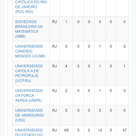
CATÓLICA DO RIO
DE JANEIRO
(PUC-RIO)
SOCIEDADE
RJ
1
0
0
0
0
0
BRASILEIRA DE
MATEMÁTICA
(SBM)
UNIVERSIDADE
RJ
3
0
0
1
0
2
CÂNDIDO
MENDES (UCAM)
UNIVERSIDADE
RJ
4
2
0
1
0
1
CATÓLICA DE
PETRÓPOLIS
(UCP/RJ)
UNIVERSIDADE
RJ
2
0
0
1
0
0
DA FORCA
AEREA (UNIFA)
UNIVERSIDADE
RJ
3
0
0
3
0
0
DE VASSOURAS
(USS)
UNIVERSIDADE
RJ
69
5
2
12
0
47
DO ESTADO DO