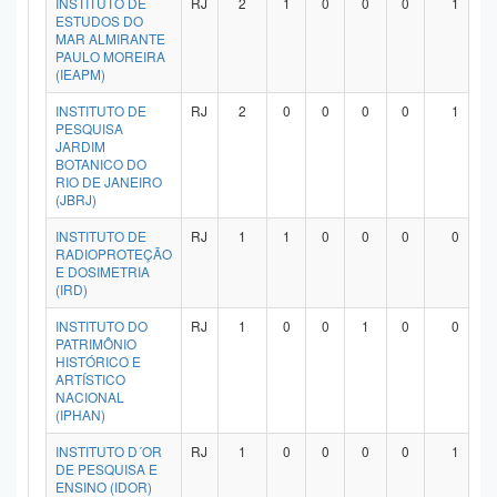
INSTITUTO DE
RJ
2
1
0
0
0
1
ESTUDOS DO
MAR ALMIRANTE
PAULO MOREIRA
(IEAPM)
INSTITUTO DE
RJ
2
0
0
0
0
1
PESQUISA
JARDIM
BOTANICO DO
RIO DE JANEIRO
(JBRJ)
INSTITUTO DE
RJ
1
1
0
0
0
0
RADIOPROTEÇÃO
E DOSIMETRIA
(IRD)
INSTITUTO DO
RJ
1
0
0
1
0
0
PATRIMÔNIO
HISTÓRICO E
ARTÍSTICO
NACIONAL
(IPHAN)
INSTITUTO D´OR
RJ
1
0
0
0
0
1
DE PESQUISA E
ENSINO (IDOR)