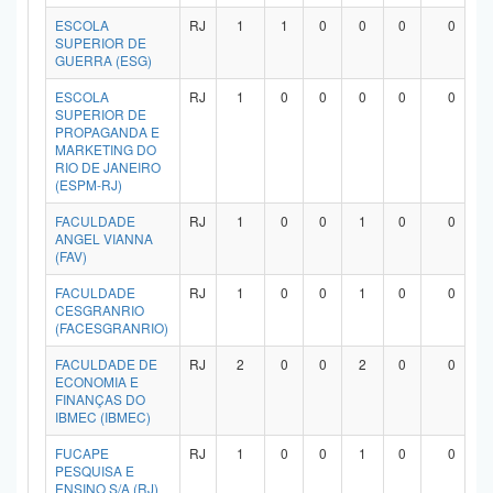
ESCOLA
RJ
1
1
0
0
0
0
SUPERIOR DE
GUERRA (ESG)
ESCOLA
RJ
1
0
0
0
0
0
SUPERIOR DE
PROPAGANDA E
MARKETING DO
RIO DE JANEIRO
(ESPM-RJ)
FACULDADE
RJ
1
0
0
1
0
0
ANGEL VIANNA
(FAV)
FACULDADE
RJ
1
0
0
1
0
0
CESGRANRIO
(FACESGRANRIO)
FACULDADE DE
RJ
2
0
0
2
0
0
ECONOMIA E
FINANÇAS DO
IBMEC (IBMEC)
FUCAPE
RJ
1
0
0
1
0
0
PESQUISA E
ENSINO S/A (RJ)