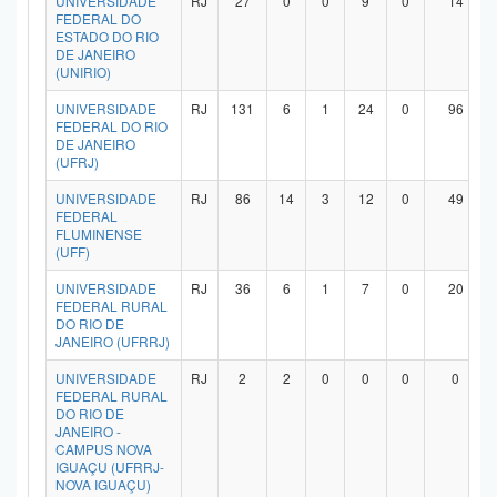
UNIVERSIDADE
RJ
27
0
0
9
0
14
FEDERAL DO
ESTADO DO RIO
DE JANEIRO
(UNIRIO)
UNIVERSIDADE
RJ
131
6
1
24
0
96
FEDERAL DO RIO
DE JANEIRO
(UFRJ)
UNIVERSIDADE
RJ
86
14
3
12
0
49
FEDERAL
FLUMINENSE
(UFF)
UNIVERSIDADE
RJ
36
6
1
7
0
20
FEDERAL RURAL
DO RIO DE
JANEIRO (UFRRJ)
UNIVERSIDADE
RJ
2
2
0
0
0
0
FEDERAL RURAL
DO RIO DE
JANEIRO -
CAMPUS NOVA
IGUAÇU (UFRRJ-
NOVA IGUAÇU)