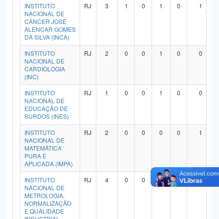
INSTITUTO
RJ
3
1
0
1
0
1
NACIONAL DE
CÂNCER JOSÉ
ALENCAR GOMES
DA SILVA (INCA)
INSTITUTO
RJ
2
0
0
1
0
0
NACIONAL DE
CARDIOLOGIA
(INC)
INSTITUTO
RJ
1
0
0
1
0
0
NACIONAL DE
EDUCAÇÃO DE
SURDOS (INES)
INSTITUTO
RJ
2
0
0
0
0
1
NACIONAL DE
MATEMÁTICA
PURA E
APLICADA (IMPA)
INSTITUTO
RJ
4
0
0
1
0
3
NACIONAL DE
METROLOGIA,
NORMALIZAÇÃO
E QUALIDADE
INDUSTRIAL