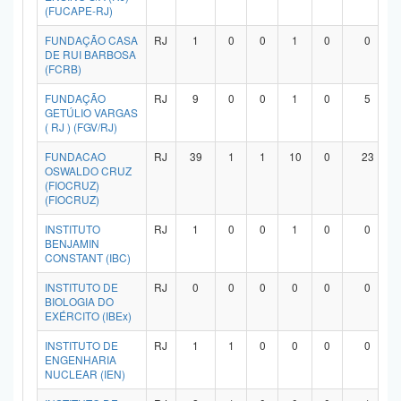
(FUCAPE-RJ)
FUNDAÇÃO CASA
RJ
1
0
0
1
0
0
DE RUI BARBOSA
(FCRB)
FUNDAÇÃO
RJ
9
0
0
1
0
5
GETÚLIO VARGAS
( RJ ) (FGV/RJ)
FUNDACAO
RJ
39
1
1
10
0
23
OSWALDO CRUZ
(FIOCRUZ)
(FIOCRUZ)
INSTITUTO
RJ
1
0
0
1
0
0
BENJAMIN
CONSTANT (IBC)
INSTITUTO DE
RJ
0
0
0
0
0
0
BIOLOGIA DO
EXÉRCITO (IBEx)
INSTITUTO DE
RJ
1
1
0
0
0
0
ENGENHARIA
NUCLEAR (IEN)