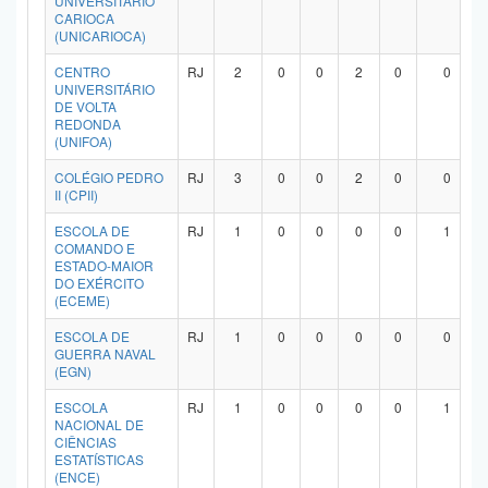
UNIVERSITÁRIO
CARIOCA
Planalto
(UNICARIOCA)
CENTRO
RJ
2
0
0
2
0
0
UNIVERSITÁRIO
DE VOLTA
REDONDA
(UNIFOA)
COLÉGIO PEDRO
RJ
3
0
0
2
0
0
II (CPII)
ESCOLA DE
RJ
1
0
0
0
0
1
COMANDO E
ESTADO-MAIOR
DO EXÉRCITO
(ECEME)
ESCOLA DE
RJ
1
0
0
0
0
0
GUERRA NAVAL
(EGN)
ESCOLA
RJ
1
0
0
0
0
1
NACIONAL DE
CIÊNCIAS
ESTATÍSTICAS
(ENCE)