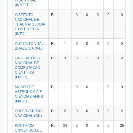
(INMETRO)
INSTITUTO
RJ
1
0
0
0
0
0
NACIONAL DE
TRAUMATOLOGIA
E ORTOPEDIA
(INTO)
INSTITUTO VITAL
RJ
1
0
0
0
0
0
BRAZIL S/A (IVB)
LABORATÓRIO
RJ
3
0
1
0
0
2
NACIONAL DE
COMPUTAÇÃO
CIÊNTÍFICA
(LNCC)
MUSEU DE
RJ
1
0
0
1
0
0
ASTRONOMIA E
CIÊNCIAS AFINS
(MAST)
OBSERVATÓRIO
RJ
2
0
0
0
0
2
NACIONAL (ON)
PONTIFÍCIA
RJ
34
2
0
5
0
25
UNIVERSIDADE