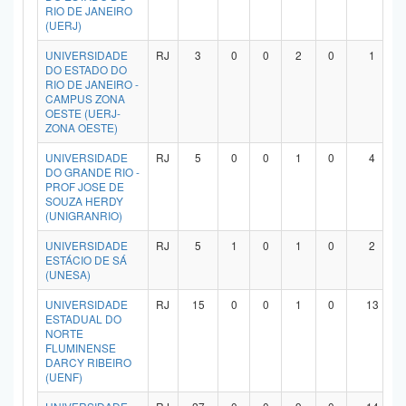
RIO DE JANEIRO
(UERJ)
UNIVERSIDADE
RJ
3
0
0
2
0
1
DO ESTADO DO
RIO DE JANEIRO -
CAMPUS ZONA
OESTE (UERJ-
ZONA OESTE)
UNIVERSIDADE
RJ
5
0
0
1
0
4
DO GRANDE RIO -
PROF JOSE DE
SOUZA HERDY
(UNIGRANRIO)
UNIVERSIDADE
RJ
5
1
0
1
0
2
ESTÁCIO DE SÁ
(UNESA)
UNIVERSIDADE
RJ
15
0
0
1
0
13
ESTADUAL DO
NORTE
FLUMINENSE
DARCY RIBEIRO
(UENF)