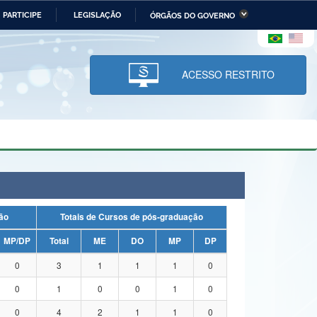
PARTICIPE
LEGISLAÇÃO
ÓRGÃOS DO GOVERNO
stério da Economia
Ministério da Infraestrutura
stério de Minas e Energia
Ministério da Ciência,
Tecnologia, Inovações e
ACESSO RESTRITO
Comunicações
tério da Mulher, da Família
Secretaria-Geral
s Direitos Humanos
lto
uação
Totais de Cursos de pós-graduação
MP/DP
Total
ME
DO
MP
DP
0
3
1
1
1
0
0
1
0
0
1
0
0
4
2
1
1
0