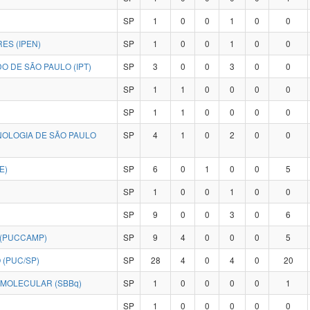
SP
1
0
0
1
0
0
ES (IPEN)
SP
1
0
0
1
0
0
O DE SÃO PAULO (IPT)
SP
3
0
0
3
0
0
SP
1
1
0
0
0
0
SP
1
1
0
0
0
0
NOLOGIA DE SÃO PAULO
SP
4
1
0
2
0
0
E)
SP
6
0
1
0
0
5
SP
1
0
0
1
0
0
SP
9
0
0
3
0
6
 (PUCCAMP)
SP
9
4
0
0
0
5
 (PUC/SP)
SP
28
4
0
4
0
20
SOCIEDADE BRASILEIRA DE BIOQUÍMICA E BIOLOGIA MOLECULAR (SBBq)
SP
1
0
0
0
0
1
SP
1
0
0
0
0
0