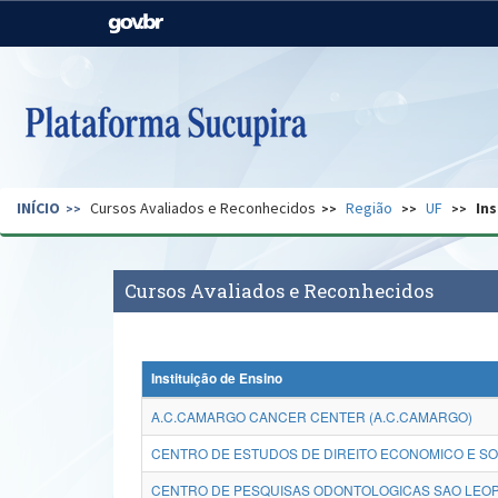
Casa Civil
Ministério da Justiça e
Segurança Pública
Ministério da Agricultura,
Ministério da Educação
Pecuária e Abastecimento
Ministério do Meio Ambiente
Ministério do Turismo
INÍCIO
Cursos Avaliados e Reconhecidos
Região
UF
Ins
Secretaria de Governo
Gabinete de Segurança
Institucional
Cursos Avaliados e Reconhecidos
Instituição de Ensino
A.C.CAMARGO CANCER CENTER (A.C.CAMARGO)
CENTRO DE ESTUDOS DE DIREITO ECONOMICO E SO
CENTRO DE PESQUISAS ODONTOLOGICAS SAO LEOP