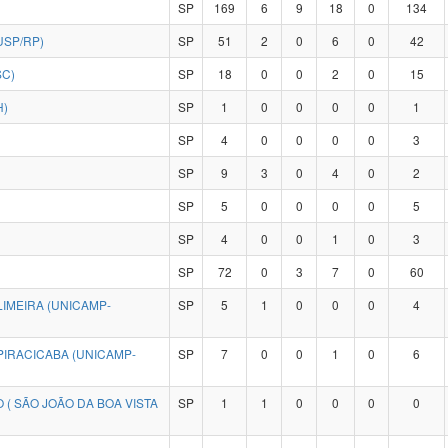
SP
169
6
9
18
0
134
USP/RP)
SP
51
2
0
6
0
42
SC)
SP
18
0
0
2
0
15
H)
SP
1
0
0
0
0
1
SP
4
0
0
0
0
3
SP
9
3
0
4
0
2
SP
5
0
0
0
0
5
SP
4
0
0
1
0
3
SP
72
0
3
7
0
60
IMEIRA (UNICAMP-
SP
5
1
0
0
0
4
PIRACICABA (UNICAMP-
SP
7
0
0
1
0
6
 ( SÃO JOÃO DA BOA VISTA
SP
1
1
0
0
0
0