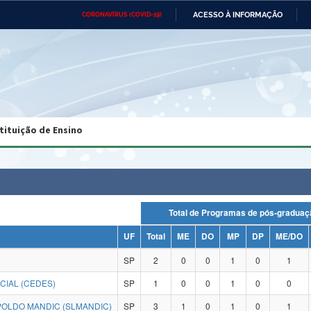
ACESSO À INFORMAÇÃO
CORONAVÍRUS (COVID-19)
Ministério da Defesa
Ministério das Relações
Mini
Exteriores
IR
PARA
O
CONTEÚDO
Ministério da Cidadania
Ministério da Saúde
Mini
Ministério do Desenvolvimento
Controladoria-Geral da União
Minis
Regional
e do
tituição de Ensino
Advocacia-Geral da União
Banco Central do Brasil
Plana
Total de Programas de pós-grad
UF
Total
ME
DO
MP
DP
ME/DO
SP
2
0
0
1
0
1
CIAL (CEDES)
SP
1
0
0
1
0
0
OLDO MANDIC (SLMANDIC)
SP
3
1
0
1
0
1