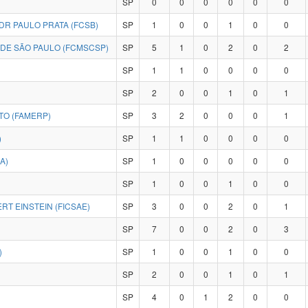
SP
0
0
0
0
0
0
DR PAULO PRATA (FCSB)
SP
1
0
0
1
0
0
 DE SÃO PAULO (FCMSCSP)
SP
5
1
0
2
0
2
SP
1
1
0
0
0
0
SP
2
0
0
1
0
1
TO (FAMERP)
SP
3
2
0
0
0
1
)
SP
1
1
0
0
0
0
A)
SP
1
0
0
0
0
0
SP
1
0
0
1
0
0
RT EINSTEIN (FICSAE)
SP
3
0
0
2
0
1
SP
7
0
0
2
0
3
)
SP
1
0
0
1
0
0
SP
2
0
0
1
0
1
SP
4
0
1
2
0
0