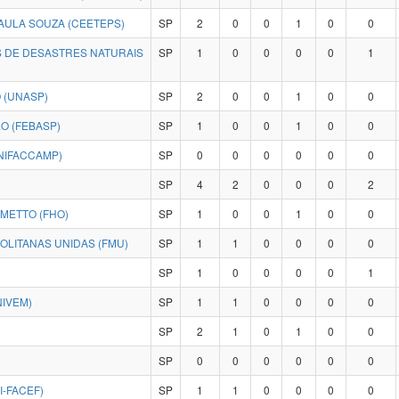
ULA SOUZA (CEETEPS)
SP
2
0
0
1
0
0
 DE DESASTRES NATURAIS
SP
1
0
0
0
0
1
 (UNASP)
SP
2
0
0
1
0
0
O (FEBASP)
SP
1
0
0
1
0
0
NIFACCAMP)
SP
0
0
0
0
0
0
SP
4
2
0
0
0
2
METTO (FHO)
SP
1
0
0
1
0
0
LITANAS UNIDAS (FMU)
SP
1
1
0
0
0
0
SP
1
0
0
0
0
1
NIVEM)
SP
1
1
0
0
0
0
SP
2
1
0
1
0
0
SP
0
0
0
0
0
0
I-FACEF)
SP
1
1
0
0
0
0