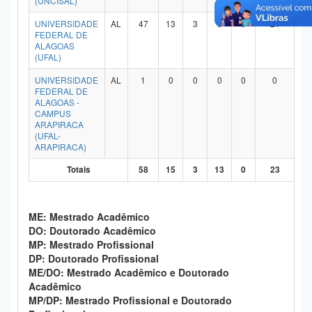
(UNCISAL)
Planalto
UNIVERSIDADE
AL
47
13
3
8
0
21
FEDERAL DE
ALAGOAS
(UFAL)
UNIVERSIDADE
AL
1
0
0
0
0
0
FEDERAL DE
ALAGOAS -
CAMPUS
ARAPIRACA
(UFAL-
ARAPIRACA)
Totais
58
15
3
13
0
23
ME: Mestrado Acadêmico
DO: Doutorado Acadêmico
MP: Mestrado Profissional
DP: Doutorado Profissional
ME/DO: Mestrado Acadêmico e Doutorado
Acadêmico
MP/DP: Mestrado Profissional e Doutorado