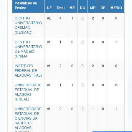
Instituição de
Ministério da Ciência, Tecnologia, Inovações e Comunicações
Ensino
UF
Total
ME
DO
MP
DP
ME/DO
MP
CENTRO
AL
4
1
0
2
0
0
Ministério do Meio Ambiente
UNIVERSITÁRIO
CESMAC
Ministério do Turismo
(CESMAC)
CENTRO
AL
1
0
0
0
0
1
Ministério do Desenvolvimento Regional
UNIVERSITÁRIO
DE MACEIÓ
Controladoria-Geral da União
(UNIMA)
INSTITUTO
AL
2
0
0
2
0
0
Ministério da Mulher, da Família e dos Direitos Humanos
FEDERAL DE
ALAGOAS (IFAL)
Secretaria-Geral
UNIVERSIDADE
AL
1
1
0
0
0
0
ESTADUAL DE
Secretaria de Governo
ALAGOAS
(UNEAL)
Gabinete de Segurança Institucional
UNIVERSIDADE
AL
2
0
0
1
0
1
ESTADUAL DE
Advocacia-Geral da União
CIENCIAS DA
SAUDE DE
Banco Central do Brasil
ALAGOAS