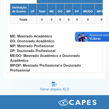
Ministério da Ciência, Tecnologia, Inovações e Comunicações
Instituição
de Ensino
UF
Total
ME
DO
MP
DP
ME/DO
MP/DP
Ministério do Meio Ambiente
Totais
0
0
0
0
0
0
0
Ministério do Turismo
Ministério do Desenvolvimento Regional
ME: Mestrado Acadêmico
DO: Doutorado Acadêmico
Controladoria-Geral da União
MP: Mestrado Profissional
DP: Doutorado Profissional
Ministério da Mulher, da Família e dos Direitos Humanos
ME/DO: Mestrado Acadêmico e Doutorado
Acadêmico
Secretaria-Geral
MP/DP: Mestrado Profissional e Doutorado
Profissional
Secretaria de Governo
Gabinete de Segurança Institucional
Gerar arquivo XLS
Advocacia-Geral da União
Banco Central do Brasil