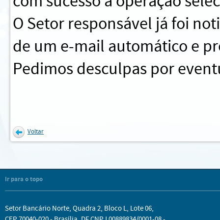
com sucesso a operação sele
O Setor responsável já foi no
de um e-mail automático e pr
Pedimos desculpas por eventu
Voltar
Ir para o topo
Setor Bancário Norte, Quadra 2, Bloco L, Lote 06,
CEP 70040-020 - Brasília, DF CNPJ 00889834/0001-08 -