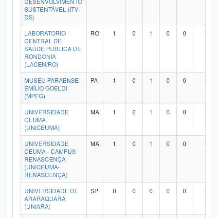
DESENVOLVIMENTO
SUSTENTÁVEL (ITV-
DS)
LABORATORIO
RO
1
0
1
0
0
0
CENTRAL DE
SAÚDE PUBLICA DE
RONDONIA
(LACEN/RO)
MUSEU PARAENSE
PA
1
0
1
0
0
0
EMÍLIO GOELDI
(MPEG)
UNIVERSIDADE
MA
1
0
1
0
0
0
CEUMA
(UNICEUMA)
UNIVERSIDADE
MA
1
0
1
0
0
0
CEUMA - CAMPUS
RENASCENÇA
(UNICEUMA-
RENASCENÇA)
UNIVERSIDADE DE
SP
0
0
0
0
0
0
ARARAQUARA
(UNIARA)