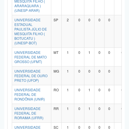
MESQUITA FILHO (
ARARAQUARA )
(UNESP-ARAR)
UNIVERSIDADE
SP
2
0
0
0
0
1
ESTADUAL
PAULISTA JÚLIO DE
MESQUITA FILHO (
BOTUCATU )
(UNESP-BOT)
UNIVERSIDADE
MT
1
0
1
0
0
0
FEDERAL DE MATO
GROSSO (UFMT)
UNIVERSIDADE
MG
1
0
0
0
0
1
FEDERAL DE OURO
PRETO (UFOP)
UNIVERSIDADE
RO
1
0
1
0
0
0
FEDERAL DE
RONDÔNIA (UNIR)
UNIVERSIDADE
RR
1
0
1
0
0
0
FEDERAL DE
RORAIMA (UFRR)
UNIVERSIDADE
SC
1
0
0
0
0
1