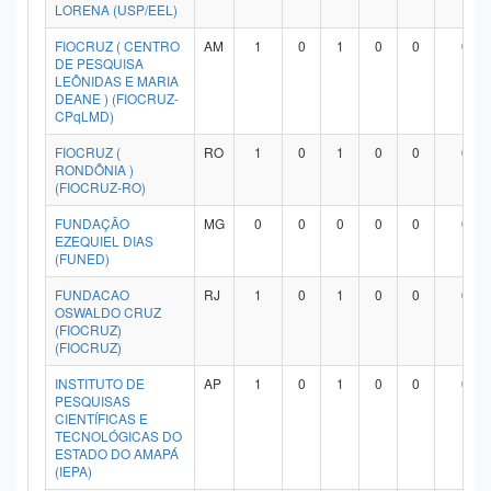
LORENA (USP/EEL)
FIOCRUZ ( CENTRO
AM
1
0
1
0
0
0
DE PESQUISA
LEÔNIDAS E MARIA
DEANE ) (FIOCRUZ-
CPqLMD)
FIOCRUZ (
RO
1
0
1
0
0
0
RONDÔNIA )
(FIOCRUZ-RO)
FUNDAÇÃO
MG
0
0
0
0
0
0
EZEQUIEL DIAS
(FUNED)
FUNDACAO
RJ
1
0
1
0
0
0
OSWALDO CRUZ
(FIOCRUZ)
(FIOCRUZ)
INSTITUTO DE
AP
1
0
1
0
0
0
PESQUISAS
CIENTÍFICAS E
TECNOLÓGICAS DO
ESTADO DO AMAPÁ
(IEPA)