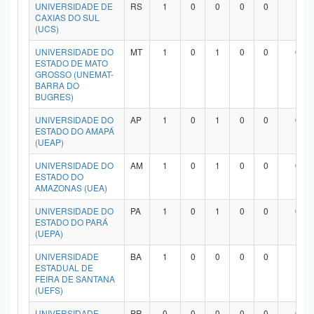
UNIVERSIDADE DE
RS
1
0
0
0
0
1
CAXIAS DO SUL
(UCS)
UNIVERSIDADE DO
MT
1
0
1
0
0
0
ESTADO DE MATO
GROSSO (UNEMAT-
BARRA DO
BUGRES)
UNIVERSIDADE DO
AP
1
0
1
0
0
0
ESTADO DO AMAPÁ
(UEAP)
UNIVERSIDADE DO
AM
1
0
1
0
0
0
ESTADO DO
AMAZONAS (UEA)
UNIVERSIDADE DO
PA
1
0
1
0
0
0
ESTADO DO PARÁ
(UEPA)
UNIVERSIDADE
BA
1
0
0
0
0
1
ESTADUAL DE
FEIRA DE SANTANA
(UEFS)
UNIVERSIDADE
PR
0
0
0
0
0
0