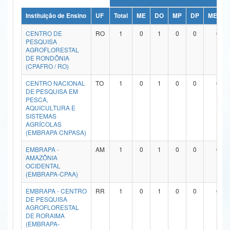
Ministério da Ciência, Tecnologia, Inovações e Comunicações
Instituição de Ensino
UF
Total
ME
DO
MP
DP
ME/DO
CENTRO DE
RO
1
0
1
0
0
0
Ministério do Meio Ambiente
PESQUISA
AGROFLORESTAL
Ministério do Turismo
DE RONDÔNIA
(CPAFRO / RO)
Ministério do Desenvolvimento Regional
CENTRO NACIONAL
TO
1
0
1
0
0
0
DE PESQUISA EM
Controladoria-Geral da União
PESCA,
AQUICULTURA E
SISTEMAS
Ministério da Mulher, da Família e dos Direitos Humanos
AGRÍCOLAS
(EMBRAPA CNPASA)
Secretaria-Geral
EMBRAPA -
AM
1
0
1
0
0
0
Secretaria de Governo
AMAZÔNIA
OCIDENTAL
(EMBRAPA-CPAA)
Gabinete de Segurança Institucional
EMBRAPA - CENTRO
RR
1
0
1
0
0
0
Advocacia-Geral da União
DE PESQUISA
AGROFLORESTAL
DE RORAIMA
Banco Central do Brasil
(EMBRAPA-