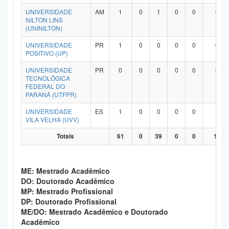
UNIVERSIDADE
AM
1
0
1
0
0
0
NILTON LINS
(UNINILTON)
UNIVERSIDADE
PR
1
0
0
0
0
0
POSITIVO (UP)
UNIVERSIDADE
PR
0
0
0
0
0
0
TECNOLÓGICA
FEDERAL DO
PARANÁ (UTFPR)
UNIVERSIDADE
ES
1
0
0
0
0
1
VILA VELHA (UVV)
Totais
61
0
39
0
0
19
ME: Mestrado Acadêmico
DO: Doutorado Acadêmico
MP: Mestrado Profissional
DP: Doutorado Profissional
ME/DO: Mestrado Acadêmico e Doutorado
Acadêmico