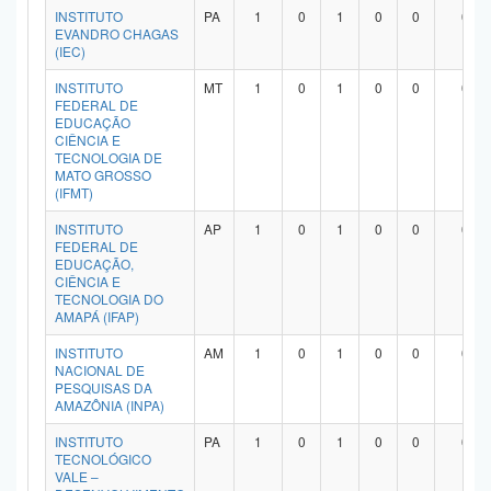
INSTITUTO
PA
1
0
1
0
0
0
EVANDRO CHAGAS
(IEC)
INSTITUTO
MT
1
0
1
0
0
0
FEDERAL DE
EDUCAÇÃO
CIÊNCIA E
TECNOLOGIA DE
MATO GROSSO
(IFMT)
INSTITUTO
AP
1
0
1
0
0
0
FEDERAL DE
EDUCAÇÃO,
CIÊNCIA E
TECNOLOGIA DO
AMAPÁ (IFAP)
INSTITUTO
AM
1
0
1
0
0
0
NACIONAL DE
PESQUISAS DA
AMAZÔNIA (INPA)
INSTITUTO
PA
1
0
1
0
0
0
TECNOLÓGICO
VALE –