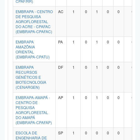
CPAF/RR)
Planalto
EMBRAPA - CENTRO
AC
1
0
1
0
0
0
DE PESQUISA
AGROFLORESTAL
DO ACRE - CPAFAC
(EMBRAPA-CPAFAC)
EMBRAPA
PA
1
0
1
0
0
0
AMAZÔNIA
ORIENTAL
(EMBRAPA-CPATU)
EMBRAPA
DF
1
0
1
0
0
0
RECURSOS
GENÉTICOS E
BIOTECNOLOGIA
(CENARGEN)
EMBRAPA-AMAPÁ -
AP
1
0
1
0
0
0
CENTRO DE
PESQUISA
AGROFLORESTAL
DO AMAPÁ
(EMBRAPA-CPAFAP)
ESCOLA DE
SP
1
0
0
0
0
1
ENGENHARIA DE