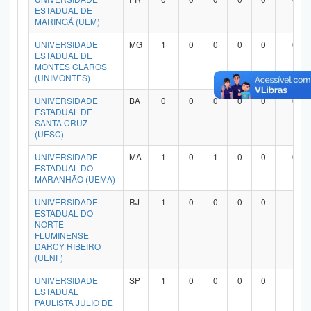
ESTADUAL DE
MARINGÁ (UEM)
UNIVERSIDADE
MG
1
0
0
0
0
0
ESTADUAL DE
MONTES CLAROS
(UNIMONTES)
UNIVERSIDADE
BA
0
0
0
0
0
0
ESTADUAL DE
SANTA CRUZ
(UESC)
UNIVERSIDADE
MA
1
0
1
0
0
0
ESTADUAL DO
MARANHÃO (UEMA)
UNIVERSIDADE
RJ
1
0
0
0
0
1
ESTADUAL DO
NORTE
FLUMINENSE
DARCY RIBEIRO
(UENF)
UNIVERSIDADE
SP
1
0
0
0
0
1
ESTADUAL
PAULISTA JÚLIO DE