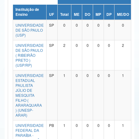
Ministério da Ciência, Tecnologia, Inovações e Comunicações
Instituição de
Ensino
UF
Total
ME
DO
MP
DP
ME/DO
M
Ministério do Meio Ambiente
UNIVERSIDADE
SP
0
0
0
0
0
0
DE SÃO PAULO
Ministério do Turismo
(USP)
UNIVERSIDADE
SP
2
0
0
0
0
2
Ministério do Desenvolvimento Regional
DE SÃO PAULO
( RIBEIRÃO
Controladoria-Geral da União
PRETO )
(USP/RP)
Ministério da Mulher, da Família e dos Direitos Humanos
UNIVERSIDADE
SP
1
0
0
0
0
1
ESTADUAL
Secretaria-Geral
PAULISTA
JÚLIO DE
Secretaria de Governo
MESQUITA
FILHO (
ARARAQUARA
Gabinete de Segurança Institucional
) (UNESP-
ARAR)
Advocacia-Geral da União
UNIVERSIDADE
PB
1
0
0
0
0
1
FEDERAL DA
Banco Central do Brasil
PARAÍBA -