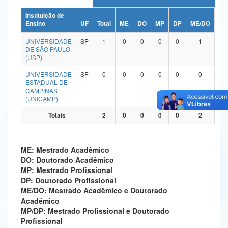
Ministério da Ciência, Tecnologia, Inovações e Comunicações
Instituição de
Ensino
UF
Total
ME
DO
MP
DP
ME/DO
MP
Ministério do Meio Ambiente
UNIVERSIDADE
SP
1
0
0
0
0
1
DE SÃO PAULO
Ministério do Turismo
(USP)
UNIVERSIDADE
SP
0
0
0
0
0
0
Ministério do Desenvolvimento Regional
ESTADUAL DE
CAMPINAS
Controladoria-Geral da União
(UNICAMP)
Ministério da Mulher, da Família e dos Direitos Humanos
Totais
2
0
0
0
0
2
Secretaria-Geral
ME: Mestrado Acadêmico
Secretaria de Governo
DO: Doutorado Acadêmico
MP: Mestrado Profissional
Gabinete de Segurança Institucional
DP: Doutorado Profissional
ME/DO: Mestrado Acadêmico e Doutorado
Advocacia-Geral da União
Acadêmico
MP/DP: Mestrado Profissional e Doutorado
Banco Central do Brasil
Profissional