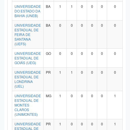
Planalto
UNIVERSIDADE
BA
1
1
0
0
0
0
DO ESTADO DA
BAHIA (UNEB)
UNIVERSIDADE
BA
0
0
0
0
0
0
ESTADUAL DE
FEIRA DE
SANTANA
(UEFS)
UNIVERSIDADE
GO
0
0
0
0
0
0
ESTADUAL DE
GOIÁS (UEG)
UNIVERSIDADE
PR
1
1
0
0
0
0
ESTADUAL DE
LONDRINA
(UEL)
UNIVERSIDADE
MG
1
0
0
0
0
1
ESTADUAL DE
MONTES
CLAROS
(UNIMONTES)
UNIVERSIDADE
PR
1
0
0
0
0
1
ESTADUAL DE