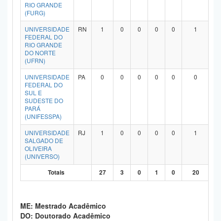
RIO GRANDE
(FURG)
UNIVERSIDADE
RN
1
0
0
0
0
1
FEDERAL DO
RIO GRANDE
DO NORTE
(UFRN)
UNIVERSIDADE
PA
0
0
0
0
0
0
FEDERAL DO
SUL E
SUDESTE DO
PARÁ
(UNIFESSPA)
UNIVERSIDADE
RJ
1
0
0
0
0
1
SALGADO DE
OLIVEIRA
(UNIVERSO)
Totais
27
3
0
1
0
20
ME: Mestrado Acadêmico
DO: Doutorado Acadêmico