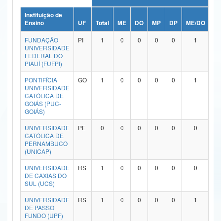
Ministério da Ciência, Tecnologia, Inovações e Comunicações
Instituição de
Ensino
UF
Total
ME
DO
MP
DP
ME/DO
M
Ministério do Meio Ambiente
FUNDAÇÃO
PI
1
0
0
0
0
1
UNIVERSIDADE
Ministério do Turismo
FEDERAL DO
PIAUÍ (FUFPI)
Ministério do Desenvolvimento Regional
PONTIFÍCIA
GO
1
0
0
0
0
1
UNIVERSIDADE
Controladoria-Geral da União
CATÓLICA DE
GOIÁS (PUC-
GOIÁS)
Ministério da Mulher, da Família e dos Direitos Humanos
UNIVERSIDADE
PE
0
0
0
0
0
0
Secretaria-Geral
CATÓLICA DE
PERNAMBUCO
Secretaria de Governo
(UNICAP)
UNIVERSIDADE
RS
1
0
0
0
0
0
Gabinete de Segurança Institucional
DE CAXIAS DO
SUL (UCS)
Advocacia-Geral da União
UNIVERSIDADE
RS
1
0
0
0
0
1
DE PASSO
Banco Central do Brasil
FUNDO (UPF)