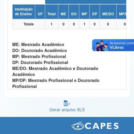
Ministério da Ciência, Tecnologia, Inovações e Comunicações
Instituição
de Ensino
UF
Total
ME
DO
MP
DP
ME/DO
MP/DP
Ministério do Meio Ambiente
Totais
1
0
0
1
0
0
0
Ministério do Turismo
Ministério do Desenvolvimento Regional
ME: Mestrado Acadêmico
DO: Doutorado Acadêmico
Controladoria-Geral da União
MP: Mestrado Profissional
DP: Doutorado Profissional
Ministério da Mulher, da Família e dos Direitos Humanos
ME/DO: Mestrado Acadêmico e Doutorado
Acadêmico
Secretaria-Geral
MP/DP: Mestrado Profissional e Doutorado
Profissional
Secretaria de Governo
Gabinete de Segurança Institucional
Gerar arquivo XLS
Advocacia-Geral da União
Banco Central do Brasil