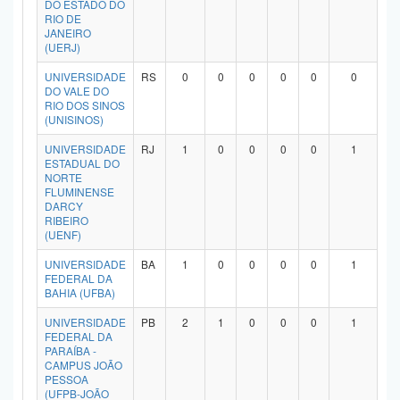
DO ESTADO DO
Planalto
RIO DE
JANEIRO
(UERJ)
UNIVERSIDADE
RS
0
0
0
0
0
0
DO VALE DO
RIO DOS SINOS
(UNISINOS)
UNIVERSIDADE
RJ
1
0
0
0
0
1
ESTADUAL DO
NORTE
FLUMINENSE
DARCY
RIBEIRO
(UENF)
UNIVERSIDADE
BA
1
0
0
0
0
1
FEDERAL DA
BAHIA (UFBA)
UNIVERSIDADE
PB
2
1
0
0
0
1
FEDERAL DA
PARAÍBA -
CAMPUS JOÃO
PESSOA
(UFPB-JOÃO