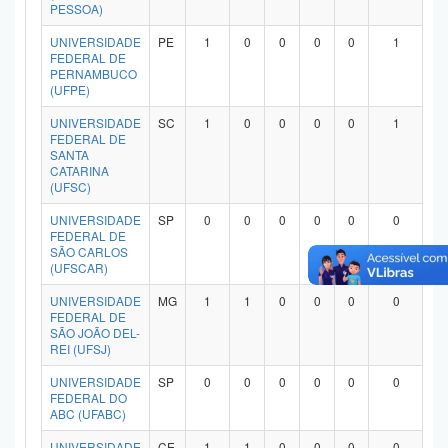
PESSOA)
UNIVERSIDADE
PE
1
0
0
0
0
1
FEDERAL DE
PERNAMBUCO
(UFPE)
UNIVERSIDADE
SC
1
0
0
0
0
1
FEDERAL DE
SANTA
CATARINA
(UFSC)
UNIVERSIDADE
SP
0
0
0
0
0
0
FEDERAL DE
SÃO CARLOS
(UFSCAR)
UNIVERSIDADE
MG
1
1
0
0
0
0
FEDERAL DE
SÃO JOÃO DEL-
REI (UFSJ)
UNIVERSIDADE
SP
0
0
0
0
0
0
FEDERAL DO
ABC (UFABC)
UNIVERSIDADE
CE
1
1
0
0
0
0