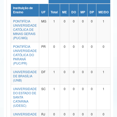
Ministério da Ciência, Tecnologia, Inovações e Comunicações
Instituição de
Ensino
UF
Total
ME
DO
MP
DP
ME/DO
M
Ministério do Meio Ambiente
PONTIFÍCIA
MG
1
0
0
0
0
1
UNIVERSIDADE
Ministério do Turismo
CATÓLICA DE
MINAS GERAIS
(PUC/MG)
Ministério do Desenvolvimento Regional
PONTIFÍCIA
PR
0
0
0
0
0
0
Controladoria-Geral da União
UNIVERSIDADE
CATÓLICA DO
PARANÁ
Ministério da Mulher, da Família e dos Direitos Humanos
(PUC/PR)
Secretaria-Geral
UNIVERSIDADE
DF
1
0
0
0
0
1
DE BRASÍLIA
Secretaria de Governo
(UNB)
UNIVERSIDADE
SC
1
0
0
0
0
1
Gabinete de Segurança Institucional
DO ESTADO DE
SANTA
Advocacia-Geral da União
CATARINA
(UDESC)
Banco Central do Brasil
UNIVERSIDADE
RJ
0
0
0
0
0
0