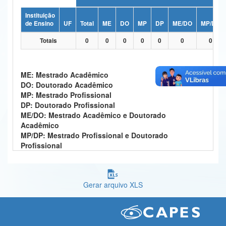
Ministério da Ciência, Tecnologia, Inovações e Comunicações
Instituição
de Ensino
UF
Total
ME
DO
MP
DP
ME/DO
MP/DP
Ministério do Meio Ambiente
Totais
0
0
0
0
0
0
0
Ministério do Turismo
Ministério do Desenvolvimento Regional
ME: Mestrado Acadêmico
DO: Doutorado Acadêmico
Controladoria-Geral da União
MP: Mestrado Profissional
DP: Doutorado Profissional
Ministério da Mulher, da Família e dos Direitos Humanos
ME/DO: Mestrado Acadêmico e Doutorado
Acadêmico
Secretaria-Geral
MP/DP: Mestrado Profissional e Doutorado
Profissional
Secretaria de Governo
Gabinete de Segurança Institucional
Gerar arquivo XLS
Advocacia-Geral da União
Banco Central do Brasil