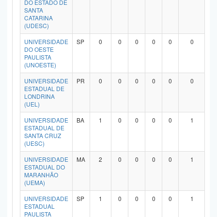
DO ESTADO DE
Planalto
SANTA
CATARINA
(UDESC)
UNIVERSIDADE
SP
0
0
0
0
0
0
DO OESTE
PAULISTA
(UNOESTE)
UNIVERSIDADE
PR
0
0
0
0
0
0
ESTADUAL DE
LONDRINA
(UEL)
UNIVERSIDADE
BA
1
0
0
0
0
1
ESTADUAL DE
SANTA CRUZ
(UESC)
UNIVERSIDADE
MA
2
0
0
0
0
1
ESTADUAL DO
MARANHÃO
(UEMA)
UNIVERSIDADE
SP
1
0
0
0
0
1
ESTADUAL
PAULISTA