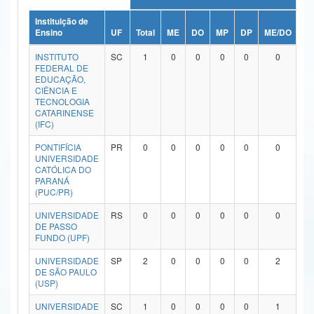
Ministério da Ciência, Tecnologia, Inovações e Comunicações
Instituição de
Ensino
UF
Total
ME
DO
MP
DP
ME/DO
M
Ministério do Meio Ambiente
INSTITUTO
SC
1
0
0
0
0
0
FEDERAL DE
Ministério do Turismo
EDUCAÇÃO,
CIÊNCIA E
TECNOLOGIA
Ministério do Desenvolvimento Regional
CATARINENSE
(IFC)
Controladoria-Geral da União
PONTIFÍCIA
PR
0
0
0
0
0
0
UNIVERSIDADE
Ministério da Mulher, da Família e dos Direitos Humanos
CATÓLICA DO
PARANÁ
Secretaria-Geral
(PUC/PR)
Secretaria de Governo
UNIVERSIDADE
RS
0
0
0
0
0
0
DE PASSO
FUNDO (UPF)
Gabinete de Segurança Institucional
UNIVERSIDADE
SP
2
0
0
0
0
2
Advocacia-Geral da União
DE SÃO PAULO
(USP)
Banco Central do Brasil
UNIVERSIDADE
SC
1
0
0
0
0
1