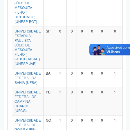
JÚLIO DE
MESQUITA
FILHO (
BOTUCATU )
(UNESP-BOT)
UNIVERSIDADE
SP
0
0
0
0
0
0
ESTADUAL
PAULISTA
JÚLIO DE
MESQUITA
FILHO (
JABOTICABAL )
(UNESP-JAB)
UNIVERSIDADE
BA
1
0
0
0
0
1
FEDERAL DA
BAHIA (UFBA)
UNIVERSIDADE
PB
1
0
0
0
0
1
FEDERAL DE
CAMPINA
GRANDE
(UFCG)
UNIVERSIDADE
GO
1
0
0
0
0
1
FEDERAL DE
GOIÁS (UFG)