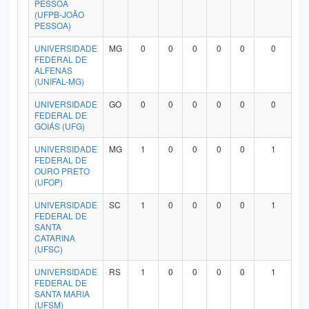
PESSOA
Planalto
(UFPB-JOÃO
PESSOA)
UNIVERSIDADE
MG
0
0
0
0
0
0
FEDERAL DE
ALFENAS
(UNIFAL-MG)
UNIVERSIDADE
GO
0
0
0
0
0
0
FEDERAL DE
GOIÁS (UFG)
UNIVERSIDADE
MG
1
0
0
0
0
1
FEDERAL DE
OURO PRETO
(UFOP)
UNIVERSIDADE
SC
1
0
0
0
0
1
FEDERAL DE
SANTA
CATARINA
(UFSC)
UNIVERSIDADE
RS
1
0
0
0
0
1
FEDERAL DE
SANTA MARIA
(UFSM)