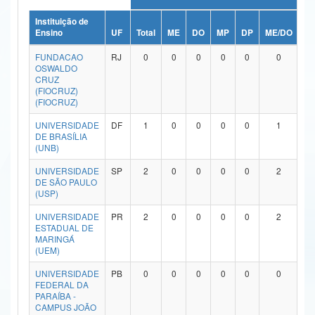
Ministério da Ciência, Tecnologia, Inovações e Comunicações
Instituição de
Ensino
UF
Total
ME
DO
MP
DP
ME/DO
M
Ministério do Meio Ambiente
FUNDACAO
RJ
0
0
0
0
0
0
OSWALDO
Ministério do Turismo
CRUZ
(FIOCRUZ)
(FIOCRUZ)
Ministério do Desenvolvimento Regional
UNIVERSIDADE
DF
1
0
0
0
0
1
Controladoria-Geral da União
DE BRASÍLIA
(UNB)
Ministério da Mulher, da Família e dos Direitos Humanos
UNIVERSIDADE
SP
2
0
0
0
0
2
DE SÃO PAULO
Secretaria-Geral
(USP)
Secretaria de Governo
UNIVERSIDADE
PR
2
0
0
0
0
2
ESTADUAL DE
MARINGÁ
Gabinete de Segurança Institucional
(UEM)
Advocacia-Geral da União
UNIVERSIDADE
PB
0
0
0
0
0
0
FEDERAL DA
PARAÍBA -
Banco Central do Brasil
CAMPUS JOÃO