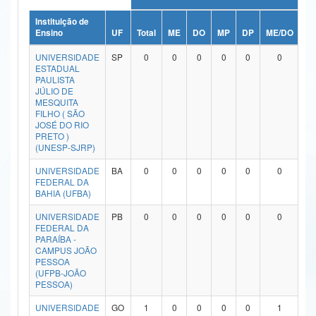
Ministério da Ciência, Tecnologia, Inovações e Comunicações
Instituição de
Ensino
UF
Total
ME
DO
MP
DP
ME/DO
M
Ministério do Meio Ambiente
UNIVERSIDADE
SP
0
0
0
0
0
0
ESTADUAL
Ministério do Turismo
PAULISTA
JÚLIO DE
MESQUITA
Ministério do Desenvolvimento Regional
FILHO ( SÃO
JOSÉ DO RIO
Controladoria-Geral da União
PRETO )
(UNESP-SJRP)
Ministério da Mulher, da Família e dos Direitos Humanos
UNIVERSIDADE
BA
0
0
0
0
0
0
FEDERAL DA
Secretaria-Geral
BAHIA (UFBA)
Secretaria de Governo
UNIVERSIDADE
PB
0
0
0
0
0
0
FEDERAL DA
PARAÍBA -
Gabinete de Segurança Institucional
CAMPUS JOÃO
PESSOA
Advocacia-Geral da União
(UFPB-JOÃO
PESSOA)
Banco Central do Brasil
UNIVERSIDADE
GO
1
0
0
0
0
1