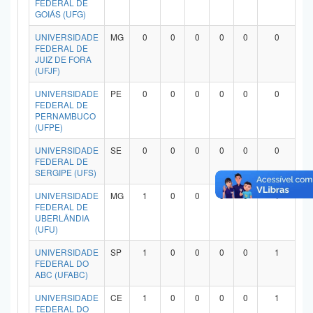
FEDERAL DE
Planalto
GOIÁS (UFG)
UNIVERSIDADE
MG
0
0
0
0
0
0
FEDERAL DE
JUIZ DE FORA
(UFJF)
UNIVERSIDADE
PE
0
0
0
0
0
0
FEDERAL DE
PERNAMBUCO
(UFPE)
UNIVERSIDADE
SE
0
0
0
0
0
0
FEDERAL DE
SERGIPE (UFS)
UNIVERSIDADE
MG
1
0
0
0
0
1
FEDERAL DE
UBERLÂNDIA
(UFU)
UNIVERSIDADE
SP
1
0
0
0
0
1
FEDERAL DO
ABC (UFABC)
UNIVERSIDADE
CE
1
0
0
0
0
1
FEDERAL DO