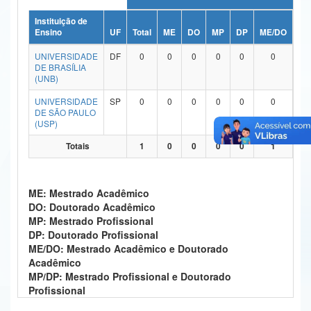
Ministério da Ciência, Tecnologia, Inovações e Comunicações
Instituição de
Ensino
UF
Total
ME
DO
MP
DP
ME/DO
MP
Ministério do Meio Ambiente
UNIVERSIDADE
DF
0
0
0
0
0
0
DE BRASÍLIA
Ministério do Turismo
(UNB)
UNIVERSIDADE
SP
0
0
0
0
0
0
Ministério do Desenvolvimento Regional
DE SÃO PAULO
(USP)
Controladoria-Geral da União
Totais
1
0
0
0
0
1
Ministério da Mulher, da Família e dos Direitos Humanos
Secretaria-Geral
ME: Mestrado Acadêmico
DO: Doutorado Acadêmico
Secretaria de Governo
MP: Mestrado Profissional
DP: Doutorado Profissional
Gabinete de Segurança Institucional
ME/DO: Mestrado Acadêmico e Doutorado
Acadêmico
Advocacia-Geral da União
MP/DP: Mestrado Profissional e Doutorado
Profissional
Banco Central do Brasil