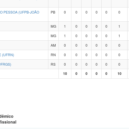
ÃO PESSOA (UFPB-JOÃO
PB
0
0
0
0
0
0
MG
1
0
0
0
0
1
MG
1
0
0
0
0
1
AM
0
0
0
0
0
0
 (UFRN)
RN
0
0
0
0
0
0
UFRGS)
RS
0
0
0
0
0
0
10
0
0
0
0
10
adêmico
fissional