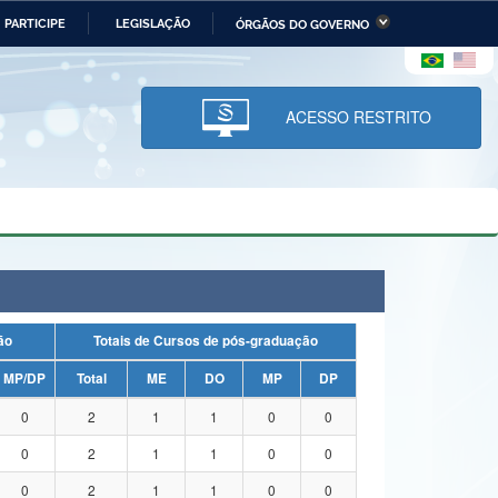
PARTICIPE
LEGISLAÇÃO
ÓRGÃOS DO GOVERNO
stério da Economia
Ministério da Infraestrutura
stério de Minas e Energia
Ministério da Ciência,
Tecnologia, Inovações e
ACESSO RESTRITO
Comunicações
tério da Mulher, da Família
Secretaria-Geral
s Direitos Humanos
lto
uação
Totais de Cursos de pós-graduação
MP/DP
Total
ME
DO
MP
DP
0
2
1
1
0
0
0
2
1
1
0
0
0
2
1
1
0
0