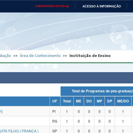
ACESSO À INFORMAÇÃO
CORONAVÍRUS (COVID-19)
Ministério da Defesa
Ministério das Relações
Mini
Exteriores
IR
PARA
O
CONTEÚDO
Ministério da Cidadania
Ministério da Saúde
Mini
Ministério do Desenvolvimento
Controladoria-Geral da União
Minis
Regional
e do
liação
Área de Conhecimento
Instituição de Ensino
Advocacia-Geral da União
Banco Central do Brasil
Plana
Total de Programas de pós-grad
UF
Total
ME
DO
MP
DP
ME/DO
I)
PI
1
0
0
0
0
1
RS
1
0
0
0
0
1
ITA FILHO ( FRANCA )
SP
1
0
0
0
0
1