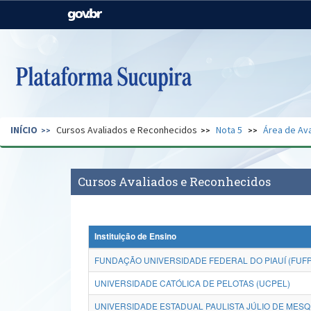
Casa Civil
Ministério da Justiça e
Segurança Pública
Ministério da Agricultura,
Ministério da Educação
Pecuária e Abastecimento
Ministério do Meio Ambiente
Ministério do Turismo
INÍCIO
Cursos Avaliados e Reconhecidos
Nota 5
Área de Ava
Secretaria de Governo
Gabinete de Segurança
Institucional
Cursos Avaliados e Reconhecidos
Instituição de Ensino
FUNDAÇÃO UNIVERSIDADE FEDERAL DO PIAUÍ (FUFP
UNIVERSIDADE CATÓLICA DE PELOTAS (UCPEL)
UNIVERSIDADE ESTADUAL PAULISTA JÚLIO DE MESQU