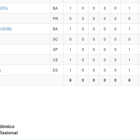
EFS)
BA
1
0
0
0
0
1
PR
0
0
0
0
0
0
(UESB)
BA
1
0
0
0
0
1
SC
0
0
0
0
0
0
SP
1
0
0
0
0
1
CE
1
0
0
0
0
1
)
ES
1
0
0
0
0
1
8
0
0
0
0
8
adêmico
fissional