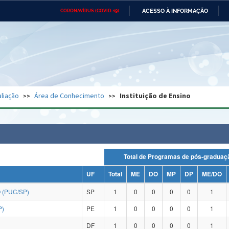
ACESSO À INFORMAÇÃO
CORONAVÍRUS (COVID-19)
Ministério da Defesa
Ministério das Relações
Mini
Exteriores
IR
PARA
O
CONTEÚDO
Ministério da Cidadania
Ministério da Saúde
Mini
Ministério do Desenvolvimento
Controladoria-Geral da União
Minis
Regional
e do
liação
Área de Conhecimento
Instituição de Ensino
Advocacia-Geral da União
Banco Central do Brasil
Plana
Total de Programas de pós-grad
UF
Total
ME
DO
MP
DP
ME/DO
 (PUC/SP)
SP
1
0
0
0
0
1
P)
PE
1
0
0
0
0
1
DF
1
0
0
0
0
1