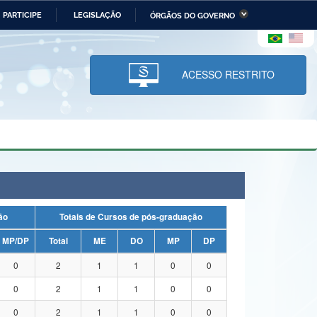
PARTICIPE
LEGISLAÇÃO
ÓRGÃOS DO GOVERNO
stério da Economia
Ministério da Infraestrutura
stério de Minas e Energia
Ministério da Ciência,
Tecnologia, Inovações e
ACESSO RESTRITO
Comunicações
tério da Mulher, da Família
Secretaria-Geral
s Direitos Humanos
lto
uação
Totais de Cursos de pós-graduação
MP/DP
Total
ME
DO
MP
DP
0
2
1
1
0
0
0
2
1
1
0
0
0
2
1
1
0
0