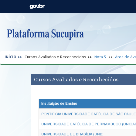
Casa Civil
Ministério da Justiça e
Segurança Pública
Ministério da Agricultura,
Ministério da Educação
Pecuária e Abastecimento
Ministério do Meio Ambiente
Ministério do Turismo
INÍCIO
Cursos Avaliados e Reconhecidos
Nota 5
Área de Ava
Secretaria de Governo
Gabinete de Segurança
Institucional
Cursos Avaliados e Reconhecidos
Instituição de Ensino
PONTIFÍCIA UNIVERSIDADE CATÓLICA DE SÃO PAULO
UNIVERSIDADE CATÓLICA DE PERNAMBUCO (UNICA
UNIVERSIDADE DE BRASÍLIA (UNB)