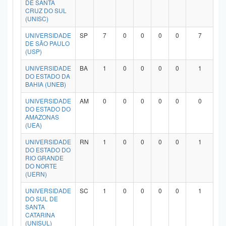
DE SANTA
Planalto
CRUZ DO SUL
(UNISC)
UNIVERSIDADE
SP
7
0
0
0
0
7
DE SÃO PAULO
(USP)
UNIVERSIDADE
BA
1
0
0
0
0
1
DO ESTADO DA
BAHIA (UNEB)
UNIVERSIDADE
AM
0
0
0
0
0
0
DO ESTADO DO
AMAZONAS
(UEA)
UNIVERSIDADE
RN
1
0
0
0
0
1
DO ESTADO DO
RIO GRANDE
DO NORTE
(UERN)
UNIVERSIDADE
SC
1
0
0
0
0
1
DO SUL DE
SANTA
CATARINA
(UNISUL)