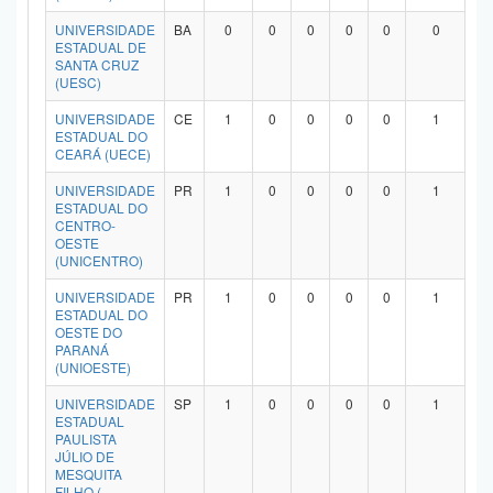
UNIVERSIDADE
BA
0
0
0
0
0
0
ESTADUAL DE
SANTA CRUZ
(UESC)
UNIVERSIDADE
CE
1
0
0
0
0
1
ESTADUAL DO
CEARÁ (UECE)
UNIVERSIDADE
PR
1
0
0
0
0
1
ESTADUAL DO
CENTRO-
OESTE
(UNICENTRO)
UNIVERSIDADE
PR
1
0
0
0
0
1
ESTADUAL DO
OESTE DO
PARANÁ
(UNIOESTE)
UNIVERSIDADE
SP
1
0
0
0
0
1
ESTADUAL
PAULISTA
JÚLIO DE
MESQUITA
FILHO (