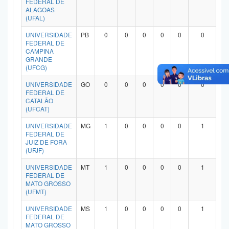
FEDERAL DE
ALAGOAS
(UFAL)
UNIVERSIDADE
PB
0
0
0
0
0
0
FEDERAL DE
CAMPINA
GRANDE
(UFCG)
UNIVERSIDADE
GO
0
0
0
0
0
0
FEDERAL DE
CATALÃO
(UFCAT)
UNIVERSIDADE
MG
1
0
0
0
0
1
FEDERAL DE
JUIZ DE FORA
(UFJF)
UNIVERSIDADE
MT
1
0
0
0
0
1
FEDERAL DE
MATO GROSSO
(UFMT)
UNIVERSIDADE
MS
1
0
0
0
0
1
FEDERAL DE
MATO GROSSO