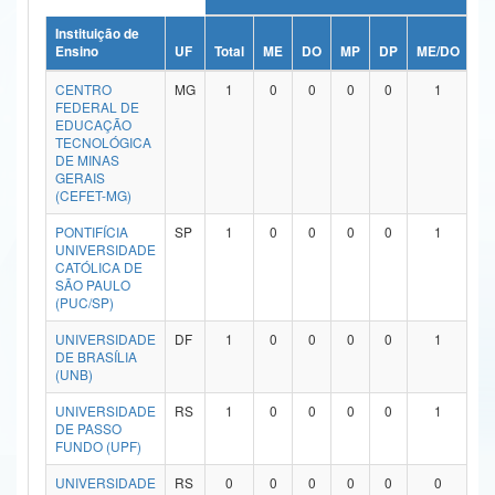
Ministério da Ciência, Tecnologia, Inovações e Comunicações
Instituição de
Ensino
UF
Total
ME
DO
MP
DP
ME/DO
M
Ministério do Meio Ambiente
CENTRO
MG
1
0
0
0
0
1
FEDERAL DE
Ministério do Turismo
EDUCAÇÃO
TECNOLÓGICA
DE MINAS
Ministério do Desenvolvimento Regional
GERAIS
(CEFET-MG)
Controladoria-Geral da União
PONTIFÍCIA
SP
1
0
0
0
0
1
UNIVERSIDADE
Ministério da Mulher, da Família e dos Direitos Humanos
CATÓLICA DE
SÃO PAULO
Secretaria-Geral
(PUC/SP)
Secretaria de Governo
UNIVERSIDADE
DF
1
0
0
0
0
1
DE BRASÍLIA
(UNB)
Gabinete de Segurança Institucional
UNIVERSIDADE
RS
1
0
0
0
0
1
Advocacia-Geral da União
DE PASSO
FUNDO (UPF)
Banco Central do Brasil
UNIVERSIDADE
RS
0
0
0
0
0
0