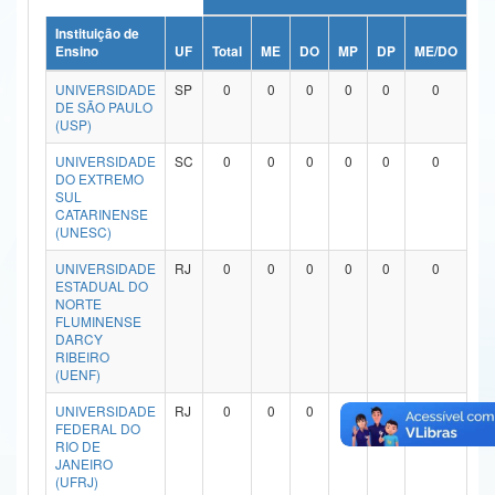
Ministério da Ciência, Tecnologia, Inovações e Comunicações
Instituição de
Ensino
UF
Total
ME
DO
MP
DP
ME/DO
MP
Ministério do Meio Ambiente
UNIVERSIDADE
SP
0
0
0
0
0
0
DE SÃO PAULO
Ministério do Turismo
(USP)
UNIVERSIDADE
SC
0
0
0
0
0
0
Ministério do Desenvolvimento Regional
DO EXTREMO
SUL
Controladoria-Geral da União
CATARINENSE
(UNESC)
Ministério da Mulher, da Família e dos Direitos Humanos
UNIVERSIDADE
RJ
0
0
0
0
0
0
ESTADUAL DO
Secretaria-Geral
NORTE
FLUMINENSE
Secretaria de Governo
DARCY
RIBEIRO
(UENF)
Gabinete de Segurança Institucional
UNIVERSIDADE
RJ
0
0
0
0
0
0
Advocacia-Geral da União
FEDERAL DO
RIO DE
JANEIRO
Banco Central do Brasil
(UFRJ)