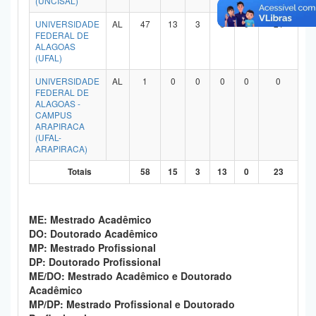
(UNCISAL)
Planalto
UNIVERSIDADE
AL
47
13
3
8
0
21
FEDERAL DE
ALAGOAS
(UFAL)
UNIVERSIDADE
AL
1
0
0
0
0
0
FEDERAL DE
ALAGOAS -
CAMPUS
ARAPIRACA
(UFAL-
ARAPIRACA)
Totais
58
15
3
13
0
23
ME: Mestrado Acadêmico
DO: Doutorado Acadêmico
MP: Mestrado Profissional
DP: Doutorado Profissional
ME/DO: Mestrado Acadêmico e Doutorado
Acadêmico
MP/DP: Mestrado Profissional e Doutorado