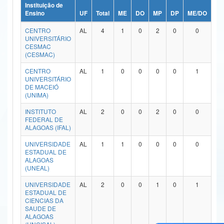
Instituição de
Ministério da Ciência, Tecnologia, Inovações e Comunicações
Ensino
UF
Total
ME
DO
MP
DP
ME/DO
MP
CENTRO
AL
4
1
0
2
0
0
Ministério do Meio Ambiente
UNIVERSITÁRIO
CESMAC
Ministério do Turismo
(CESMAC)
CENTRO
AL
1
0
0
0
0
1
Ministério do Desenvolvimento Regional
UNIVERSITÁRIO
DE MACEIÓ
Controladoria-Geral da União
(UNIMA)
INSTITUTO
AL
2
0
0
2
0
0
Ministério da Mulher, da Família e dos Direitos Humanos
FEDERAL DE
ALAGOAS (IFAL)
Secretaria-Geral
UNIVERSIDADE
AL
1
1
0
0
0
0
ESTADUAL DE
Secretaria de Governo
ALAGOAS
(UNEAL)
Gabinete de Segurança Institucional
UNIVERSIDADE
AL
2
0
0
1
0
1
ESTADUAL DE
Advocacia-Geral da União
CIENCIAS DA
SAUDE DE
Banco Central do Brasil
ALAGOAS