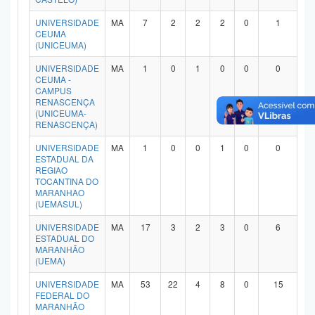
Planalto
UNIVERSIDADE
MA
7
2
2
2
0
1
CEUMA
(UNICEUMA)
UNIVERSIDADE
MA
1
0
1
0
0
0
CEUMA -
CAMPUS
RENASCENÇA
(UNICEUMA-
RENASCENÇA)
UNIVERSIDADE
MA
1
0
0
1
0
0
ESTADUAL DA
REGIAO
TOCANTINA DO
MARANHAO
(UEMASUL)
UNIVERSIDADE
MA
17
3
2
3
0
6
ESTADUAL DO
MARANHÃO
(UEMA)
UNIVERSIDADE
MA
53
22
4
8
0
15
FEDERAL DO
MARANHÃO