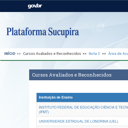
Casa Civil
Ministério da Justiça e
Segurança Pública
Ministério da Agricultura,
Ministério da Educação
Pecuária e Abastecimento
Ministério do Meio Ambiente
Ministério do Turismo
INÍCIO
Cursos Avaliados e Reconhecidos
Nota 3
Área de Ava
Secretaria de Governo
Gabinete de Segurança
Institucional
Cursos Avaliados e Reconhecidos
Instituição de Ensino
INSTITUTO FEDERAL DE EDUCAÇÃO CIÊNCIA E TEC
(IFMT)
UNIVERSIDADE ESTADUAL DE LONDRINA (UEL)