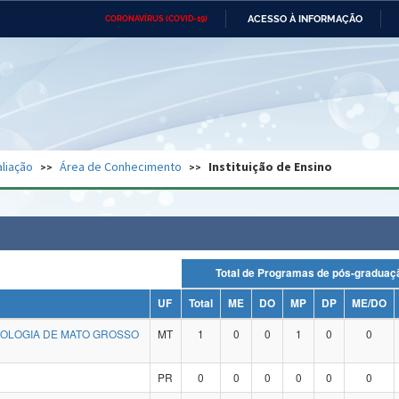
ACESSO À INFORMAÇÃO
CORONAVÍRUS (COVID-19)
Ministério da Defesa
Ministério das Relações
Mini
Exteriores
IR
PARA
O
CONTEÚDO
Ministério da Cidadania
Ministério da Saúde
Mini
Ministério do Desenvolvimento
Controladoria-Geral da União
Minis
Regional
e do
liação
Área de Conhecimento
Instituição de Ensino
Advocacia-Geral da União
Banco Central do Brasil
Plana
Total de Programas de pós-grad
UF
Total
ME
DO
MP
DP
ME/DO
NOLOGIA DE MATO GROSSO
MT
1
0
0
1
0
0
PR
0
0
0
0
0
0