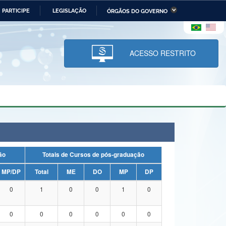
PARTICIPE
LEGISLAÇÃO
ÓRGÃOS DO GOVERNO
stério da Economia
Ministério da Infraestrutura
stério de Minas e Energia
Ministério da Ciência,
Tecnologia, Inovações e
ACESSO RESTRITO
Comunicações
tério da Mulher, da Família
Secretaria-Geral
s Direitos Humanos
lto
uação
Totais de Cursos de pós-graduação
MP/DP
Total
ME
DO
MP
DP
0
1
0
0
1
0
0
0
0
0
0
0