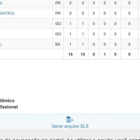
)
PR
0
0
0
0
0
0
CENTRO)
PR
0
0
0
0
0
0
GO
1
1
0
0
0
0
GO
1
1
0
0
0
0
)
BA
1
1
0
0
0
0
16
15
0
1
0
0
adêmico
fissional
Gerar arquivo XLS