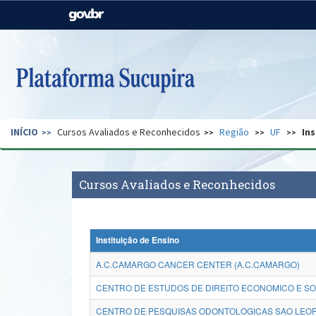
Casa Civil
Ministério da Justiça e
Segurança Pública
Ministério da Agricultura,
Ministério da Educação
Pecuária e Abastecimento
Ministério do Meio Ambiente
Ministério do Turismo
INÍCIO
Cursos Avaliados e Reconhecidos
Região
UF
Ins
Secretaria de Governo
Gabinete de Segurança
Institucional
Cursos Avaliados e Reconhecidos
Instituição de Ensino
A.C.CAMARGO CANCER CENTER (A.C.CAMARGO)
CENTRO DE ESTUDOS DE DIREITO ECONOMICO E SO
CENTRO DE PESQUISAS ODONTOLOGICAS SAO LEOP