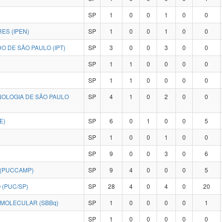
SP
1
0
0
1
0
0
ES (IPEN)
SP
1
0
0
1
0
0
O DE SÃO PAULO (IPT)
SP
3
0
0
3
0
0
SP
1
1
0
0
0
0
SP
1
1
0
0
0
0
NOLOGIA DE SÃO PAULO
SP
4
1
0
2
0
0
E)
SP
6
0
1
0
0
5
SP
1
0
0
1
0
0
SP
9
0
0
3
0
6
 (PUCCAMP)
SP
9
4
0
0
0
5
 (PUC/SP)
SP
28
4
0
4
0
20
SOCIEDADE BRASILEIRA DE BIOQUÍMICA E BIOLOGIA MOLECULAR (SBBq)
SP
1
0
0
0
0
1
SP
1
0
0
0
0
0