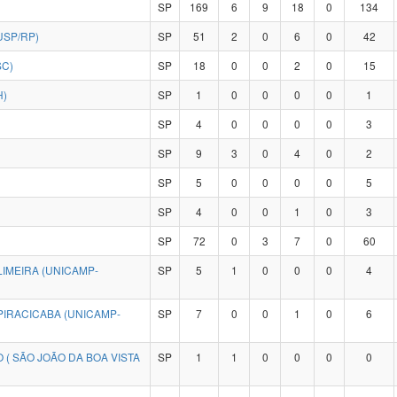
SP
169
6
9
18
0
134
USP/RP)
SP
51
2
0
6
0
42
SC)
SP
18
0
0
2
0
15
H)
SP
1
0
0
0
0
1
SP
4
0
0
0
0
3
SP
9
3
0
4
0
2
SP
5
0
0
0
0
5
SP
4
0
0
1
0
3
SP
72
0
3
7
0
60
IMEIRA (UNICAMP-
SP
5
1
0
0
0
4
PIRACICABA (UNICAMP-
SP
7
0
0
1
0
6
 ( SÃO JOÃO DA BOA VISTA
SP
1
1
0
0
0
0