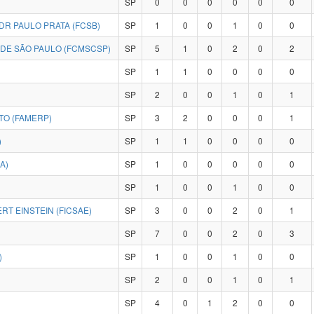
SP
0
0
0
0
0
0
DR PAULO PRATA (FCSB)
SP
1
0
0
1
0
0
 DE SÃO PAULO (FCMSCSP)
SP
5
1
0
2
0
2
SP
1
1
0
0
0
0
SP
2
0
0
1
0
1
TO (FAMERP)
SP
3
2
0
0
0
1
)
SP
1
1
0
0
0
0
A)
SP
1
0
0
0
0
0
SP
1
0
0
1
0
0
RT EINSTEIN (FICSAE)
SP
3
0
0
2
0
1
SP
7
0
0
2
0
3
)
SP
1
0
0
1
0
0
SP
2
0
0
1
0
1
SP
4
0
1
2
0
0