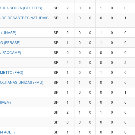
ULA SOUZA (CEETEPS)
SP
2
0
0
1
0
0
 DE DESASTRES NATURAIS
SP
1
0
0
0
0
1
 (UNASP)
SP
2
0
0
1
0
0
O (FEBASP)
SP
1
0
0
1
0
0
NIFACCAMP)
SP
0
0
0
0
0
0
SP
4
2
0
0
0
2
METTO (FHO)
SP
1
0
0
1
0
0
LITANAS UNIDAS (FMU)
SP
1
1
0
0
0
0
SP
1
0
0
0
0
1
NIVEM)
SP
1
1
0
0
0
0
SP
2
1
0
1
0
0
SP
0
0
0
0
0
0
I-FACEF)
SP
1
1
0
0
0
0