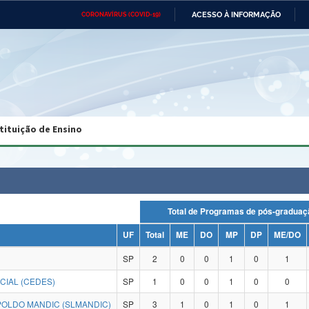
ACESSO À INFORMAÇÃO
CORONAVÍRUS (COVID-19)
Ministério da Defesa
Ministério das Relações
Mini
Exteriores
IR
PARA
O
CONTEÚDO
Ministério da Cidadania
Ministério da Saúde
Mini
Ministério do Desenvolvimento
Controladoria-Geral da União
Minis
Regional
e do
tituição de Ensino
Advocacia-Geral da União
Banco Central do Brasil
Plana
Total de Programas de pós-grad
UF
Total
ME
DO
MP
DP
ME/DO
SP
2
0
0
1
0
1
CIAL (CEDES)
SP
1
0
0
1
0
0
OLDO MANDIC (SLMANDIC)
SP
3
1
0
1
0
1