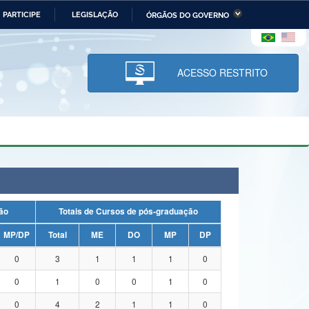
PARTICIPE
LEGISLAÇÃO
ÓRGÃOS DO GOVERNO
stério da Economia
Ministério da Infraestrutura
stério de Minas e Energia
Ministério da Ciência,
Tecnologia, Inovações e
ACESSO RESTRITO
Comunicações
tério da Mulher, da Família
Secretaria-Geral
s Direitos Humanos
lto
uação
Totais de Cursos de pós-graduação
MP/DP
Total
ME
DO
MP
DP
0
3
1
1
1
0
0
1
0
0
1
0
0
4
2
1
1
0