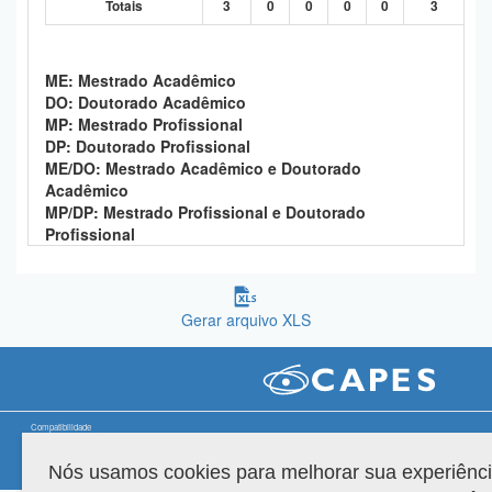
Totais
3
0
0
0
0
3
Planalto
ME: Mestrado Acadêmico
DO: Doutorado Acadêmico
MP: Mestrado Profissional
DP: Doutorado Profissional
ME/DO: Mestrado Acadêmico e Doutorado
Acadêmico
MP/DP: Mestrado Profissional e Doutorado
Profissional
Gerar arquivo XLS
Compatibilidade
Nós usamos cookies para melhorar sua experiênc
Versão do sistema: 3.88.9
Copyright 2022 Capes. Todos os direitos reservados.