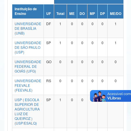
Ministério da Ciência, Tecnologia, Inovações e Comunicações
Instituição de
Ensino
UF
Total
ME
DO
MP
DP
ME/DO
MP
Ministério do Meio Ambiente
UNIVERSIDADE
DF
1
0
0
0
0
1
DE BRASÍLIA
Ministério do Turismo
(UNB)
UNIVERSIDADE
SP
1
0
0
0
0
1
Ministério do Desenvolvimento Regional
DE SÃO PAULO
(USP)
Controladoria-Geral da União
UNIVERSIDADE
GO
0
0
0
0
0
0
Ministério da Mulher, da Família e dos Direitos Humanos
FEDERAL DE
GOIÁS (UFG)
Secretaria-Geral
UNIVERSIDADE
RS
0
0
0
0
0
0
FEEVALE
Secretaria de Governo
(FEEVALE)
USP ( ESCOLA
SP
1
0
0
0
0
1
Gabinete de Segurança Institucional
SUPERIOR DE
AGRICULTURA
Advocacia-Geral da União
LUIZ DE
QUEIROZ )
(USP/ESALQ)
Banco Central do Brasil